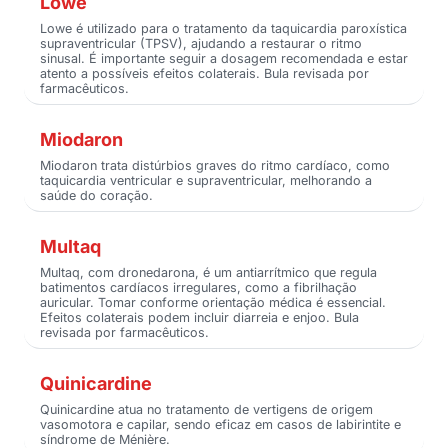
Lowe
Lowe é utilizado para o tratamento da taquicardia paroxística
supraventricular (TPSV), ajudando a restaurar o ritmo
sinusal. É importante seguir a dosagem recomendada e estar
atento a possíveis efeitos colaterais. Bula revisada por
farmacêuticos.
Miodaron
Miodaron trata distúrbios graves do ritmo cardíaco, como
taquicardia ventricular e supraventricular, melhorando a
saúde do coração.
Multaq
Multaq, com dronedarona, é um antiarrítmico que regula
batimentos cardíacos irregulares, como a fibrilhação
auricular. Tomar conforme orientação médica é essencial.
Efeitos colaterais podem incluir diarreia e enjoo. Bula
revisada por farmacêuticos.
Quinicardine
Quinicardine atua no tratamento de vertigens de origem
vasomotora e capilar, sendo eficaz em casos de labirintite e
síndrome de Ménière.