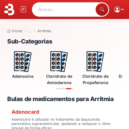
Buscar...
Home
…
Arritmia
Bulas de medicamentos para Arr
Sub-Categorias
Adenosina
Cloridrato de
Cloridrato de
Dron
Amiodarona
Propafenona
Bulas de medicamentos para Arritmia
Adenocard
Adenocard é utilizado no tratamento da taquicardia
paroxística supraventricular, ajudando a restaurar o ritmo
sinusal de forma eficaz.