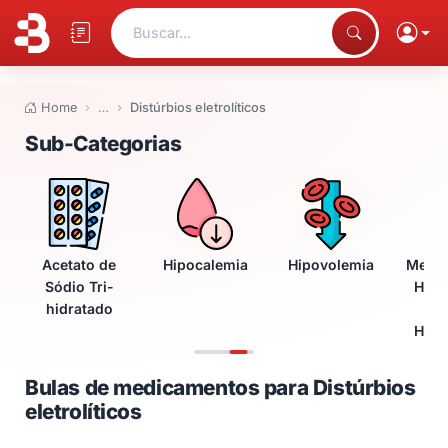
Buscar...
Home
…
Distúrbios eletrolíticos
Bulas de medicamentos para Dist
Sub-Categorias
Acetato de
Hipocalemia
Hipovolemia
Medi
Sódio Tri-
Hosp
hidratado
Hipo
Bulas de medicamentos para Distúrbios
eletrolíticos