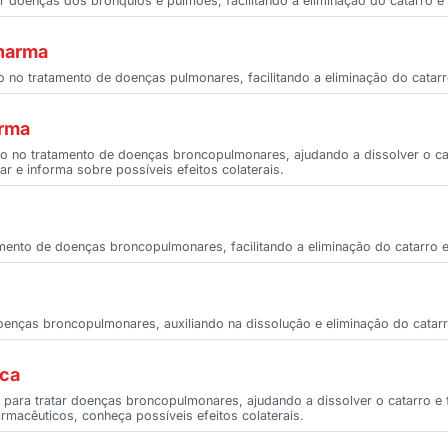
r doenças dos brônquios e pulmões, facilitando a eliminação do catarro e
Pharma
 no tratamento de doenças pulmonares, facilitando a eliminação do catar
arma
o no tratamento de doenças broncopulmonares, ajudando a dissolver o cata
r e informa sobre possíveis efeitos colaterais.
ento de doenças broncopulmonares, facilitando a eliminação do catarro e 
oenças broncopulmonares, auxiliando na dissolução e eliminação do cata
ica
para tratar doenças broncopulmonares, ajudando a dissolver o catarro e f
rmacêuticos, conheça possíveis efeitos colaterais.