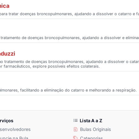
mica
ara tratar doenças broncopulmonares, ajudando a dissolver o catarro e fac
 tratamento de doenças broncopulmonares, ajudando a dissolver e eliminar
aduzzi
 no tratamento de doenças broncopulmonares, ajudando a dissolver o catar
r farmacêuticos, explore possíveis efeitos colaterais.
monares, facilitando a eliminação do catarro e melhorando a respiração.
rviços
Lista A a Z
senvolvedores
Bulas Originais
ncie na Bula
Categorias