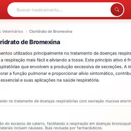
Veterinários
Cloridrato de Bromexina
ntos para Cloridrato de
ridrato de Bromexina
ntos utilizados principalmente no tratamento de doenças respirató
espiração mais fácil e aliviando a tosse. Este princípio ativo é
piratórias que envolvem a produção excessiva de secreções. A imp
orar a função pulmonar e proporcionar alívio sintomático, contr
essencial e suas aplicações na saúde respiratória.
dando no tratamento de doenças respiratórias com secreção mucosa anorm
o do excesso de catarro, facilitando a respiração em doenças broncopul
laterais incluem náuseas. Bula revisada por farmacêuticos.