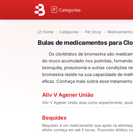
Categorias
Home
Categorias
Pet Shop
Medicamentos 
Bulas de medicame
Bulas de medicamentos para Clo
Os cloridratos de bromexina são medicame
do muco acumulado nos pulmões, tornando a r
bronquite, pneumonia e outras condições res
bromexina reside na sua capacidade de melh
eficaz. Conheça mais sobre esse tratamento 
Aliv V Agener União
Aliv V Agener União atua como expectorante, aju
Bequidex
Bequidex é um medicamento que ajuda na eliminaçã
efeito começa em até 5 horas. Possíveis efeitos co