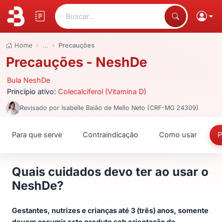
Buscar...
Home
…
Precauções
Precauções - NeshDe
Bula NeshDe
Princípio ativo:
Colecalciferol (Vitamina D)
Revisado por Isabelle Baião de Mello Neto (CRF-MG 24309)
Para que serve
Contraindicação
Como usar
P
Quais cuidados devo ter ao usar o
NeshDe?
Gestantes, nutrizes e crianças até 3 (três) anos, somente
devem cosumir este produto sob orientação do