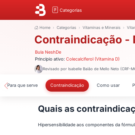
Categorias
Home
Categorias
Vitaminas e Minerais
Vita
Contraindicação -
Bula NeshDe
Princípio ativo:
Colecalciferol (Vitamina D)
Revisado por Isabelle Baião de Mello Neto (CRF-
Para que serve
Contraindicação
Como usar
P
Quais as contraindica
Hipersensibilidade aos componentes da fórmul