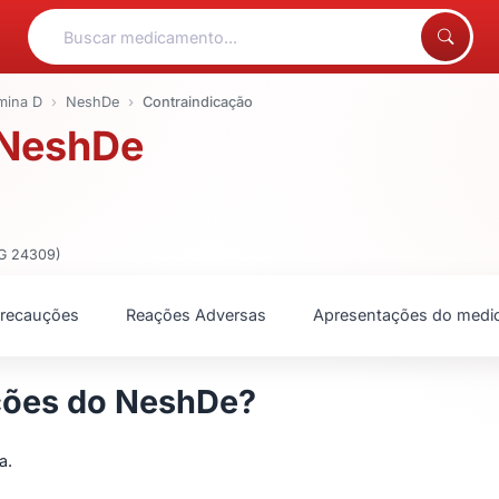
mina D
NeshDe
Contraindicação
 NeshDe
MG 24309)
recauções
Reações Adversas
Apresentações do medi
ções do NeshDe?
a.