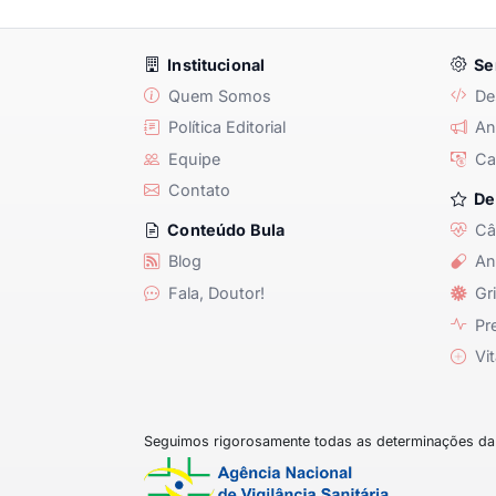
Institucional
Se
Quem Somos
De
Política Editorial
Anu
Equipe
Ca
Contato
De
Câ
Conteúdo Bula
Blog
An
Fala, Doutor!
Gri
Pre
Vit
Seguimos rigorosamente todas as determinações da