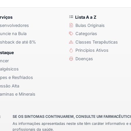
rviços
Lista A a Z
senvolvedores
Bulas Originais
ncie na Bula
Categorias
shback de até 8%
Classes Terapêuticas
Princípios Ativos
staque
Doenças
ncer
algésicos
pes e Resfriados
ssão Alta
aminas e Minerais
:
SE OS SINTOMAS CONTINUAREM, CONSULTE UM FARMACÊUTICO 
As informações apresentadas neste site têm caráter informativo e 
profissionais da saúde.