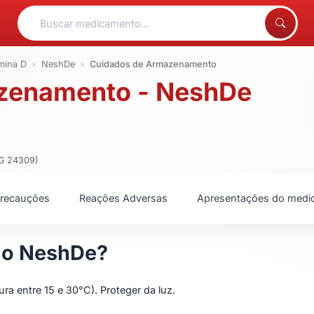
mina D
NeshDe
Cuidados de Armazenamento
zenamento - NeshDe
MG 24309)
recauções
Reações Adversas
Apresentações do medi
 o NeshDe?
a entre 15 e 30°C). Proteger da luz.