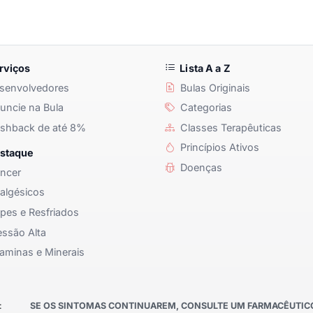
rviços
Lista A a Z
senvolvedores
Bulas Originais
ncie na Bula
Categorias
shback de até 8%
Classes Terapêuticas
Princípios Ativos
staque
Doenças
ncer
algésicos
pes e Resfriados
ssão Alta
aminas e Minerais
:
SE OS SINTOMAS CONTINUAREM, CONSULTE UM FARMACÊUTICO 