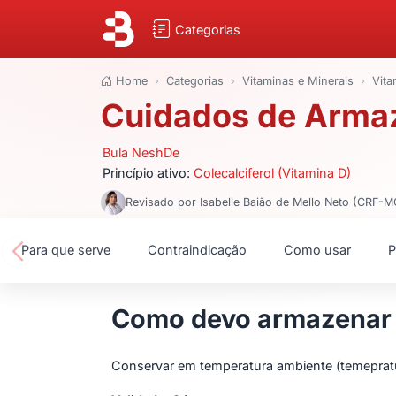
Categorias
Home
Categorias
Vitaminas e Minerais
Vita
Cuidados de Arma
Bula NeshDe
Princípio ativo:
Colecalciferol (Vitamina D)
Revisado por Isabelle Baião de Mello Neto (CRF-
Para que serve
Contraindicação
Como usar
P
Como devo armazenar
Conservar em temperatura ambiente (temepratur