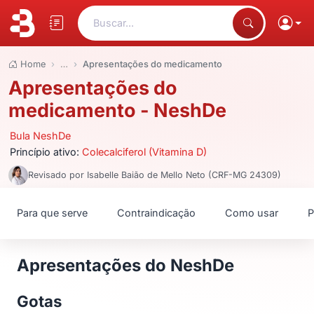
Buscar...
Home
…
Apresentações do medicamento
Apresentações do
medicamento - NeshDe
Bula NeshDe
Princípio ativo:
Colecalciferol (Vitamina D)
Revisado por Isabelle Baião de Mello Neto (CRF-MG 24309)
Para que serve
Contraindicação
Como usar
P
Apresentações do NeshDe
Gotas