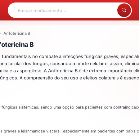
Anfotericina B
ntos para Anfotericina B
otericina B
 fundamentais no combate a infecções fúngicas graves, especi
ana celular dos fungos, causando a morte celular e, assim, elimi
ica e a aspergilose. A Anfotericina B é de extrema importância clí
fúngicos. A compreensão do seu uso e efeitos colaterais é essencia
es fúngicas sistêmicas, sendo uma opção para pacientes com contraindicaçõ
as graves e leishmaniose visceral, especialmente em pacientes com baixa 