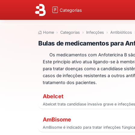
Categorias
Home
Categorias
Infecções
Antibióticos
Bulas de medicame
Bulas de medicamentos para Anf
Os medicamentos com Anfotericina B são
Este princípio ativo atua ligando-se à membr
para tratar doenças como a candidíase sistêm
casos de infecções resistentes a outros anti
tratamento dos pacientes.
Abelcet
Abelcet trata candidíase invasiva grave e infecçõ
AmBisome
AmBisome é indicado para tratar infecções fúngic