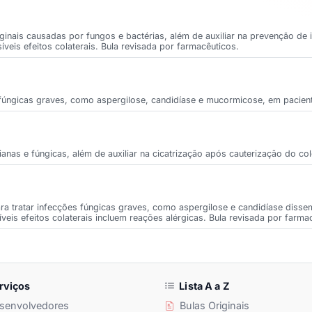
aginais causadas por fungos e bactérias, além de auxiliar na prevenção de
íveis efeitos colaterais. Bula revisada por farmacêuticos.
es fúngicas graves, como aspergilose, candidíase e mucormicose, em paci
ianas e fúngicas, além de auxiliar na cicatrização após cauterização do col
 tratar infecções fúngicas graves, como aspergilose e candidíase disse
is efeitos colaterais incluem reações alérgicas. Bula revisada por farma
rviços
Lista A a Z
senvolvedores
Bulas Originais