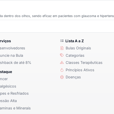
ada dentro dos olhos, sendo eficaz em pacientes com glaucoma e hipertens
rviços
Lista A a Z
senvolvedores
Bulas Originais
ncie na Bula
Categorias
shback de até 8%
Classes Terapêuticas
Princípios Ativos
staque
Doenças
ncer
algésicos
pes e Resfriados
ssão Alta
aminas e Minerais