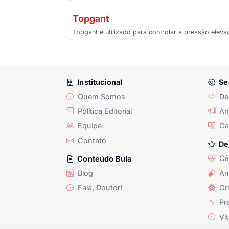
Topgant
Topgant é utilizado para controlar a pressão elev
Institucional
Se
Quem Somos
De
Política Editorial
Anu
Equipe
Ca
Contato
De
Câ
Conteúdo Bula
Blog
An
Fala, Doutor!
Gri
Pre
Vit