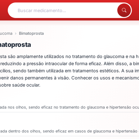
aucoma
Bimatoprosta
entos para Bimatoprosta
matoprosta
 são amplamente utilizados no tratamento do glaucoma e na hiper
uzindo a pressão intraocular de forma eficaz. Além disso, a bi
ios, sendo também utilizada em tratamentos estéticos. A sua impor
prevenir danos permanentes à visão. Conhecer os usos e mecanism
obre saúde ocular.
ada nos olhos, sendo eficaz no tratamento do glaucoma e hipertensão ocu
evada dentro dos olhos, sendo eficaz em casos de glaucoma e hipertensão 