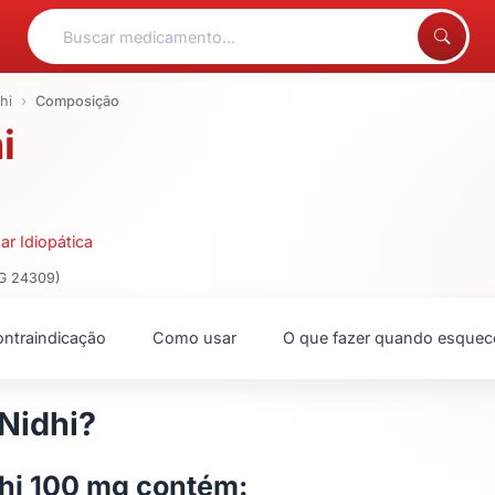
hi
Composição
i
r Idiopática
MG 24309)
ntraindicação
Como usar
O que fazer quando esquec
Nidhi?
hi 100 mg contém: