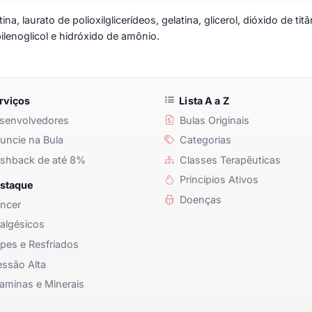
ina, laurato de polioxilglicerídeos, gelatina, glicerol, dióxido de ti
ilenoglicol e hidróxido de amônio.
rviços
Lista A a Z
senvolvedores
Bulas Originais
ncie na Bula
Categorias
shback de até 8%
Classes Terapêuticas
Princípios Ativos
staque
Doenças
ncer
algésicos
pes e Resfriados
ssão Alta
aminas e Minerais