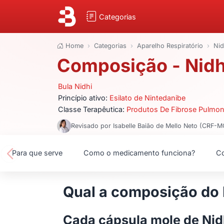
Categorias
Home
Categorias
Aparelho Respiratório
Nid
Composição - Nidh
Bula Nidhi
Princípio ativo:
Esilato de Nintedanibe
Classe Terapêutica:
Produtos De Fibrose Pulmona
Revisado por Isabelle Baião de Mello Neto (CRF-
Para que serve
Como o medicamento funciona?
Co
Qual a composição do 
Cada cápsula mole de Nid