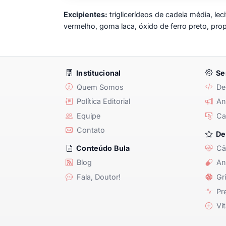
Excipientes:
triglicerídeos de cadeia média, lecit
vermelho, goma laca, óxido de ferro preto, prop
Institucional
Se
Quem Somos
De
Política Editorial
Anu
Equipe
Ca
Contato
De
Câ
Conteúdo Bula
Blog
An
Fala, Doutor!
Gri
Pre
Vit