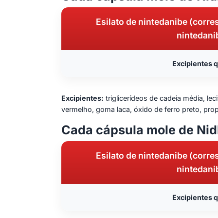
Esilato de nintedanibe (corr
nintedani
Excipientes q
Excipientes:
triglicerídeos de cadeia média, lecit
vermelho, goma laca, óxido de ferro preto, prop
Cada cápsula mole de Nid
Esilato de nintedanibe (corr
nintedani
Excipientes q