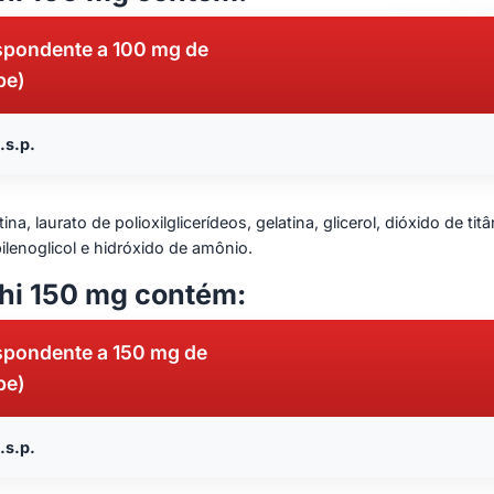
espondente a 100 mg de
be)
.s.p.
ina, laurato de polioxilglicerídeos, gelatina, glicerol, dióxido de ti
ilenoglicol e hidróxido de amônio.
hi 150 mg contém:
espondente a 150 mg de
be)
.s.p.