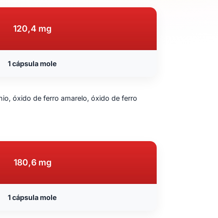
120,4 mg
1 cápsula mole
tânio, óxido de ferro amarelo, óxido de ferro
180,6 mg
1 cápsula mole