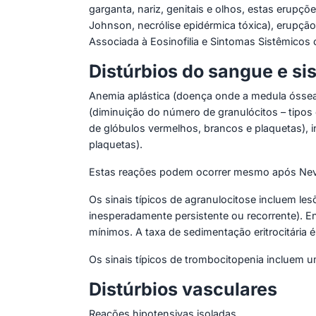
garganta, nariz, genitais e olhos, estas erup
Johnson, necrólise epidérmica tóxica), erupç
Associada à Eosinofilia e Sintomas Sistêmicos
Distúrbios do sangue e sis
Anemia aplástica (doença onde a medula óssea 
(diminuição do número de granulócitos – tipo
de glóbulos vermelhos, brancos e plaquetas), 
plaquetas).
Estas reações podem ocorrer mesmo após Nev
Os sinais típicos de agranulocitose incluem les
inesperadamente persistente ou recorrente). En
mínimos. A taxa de sedimentação eritrocitária
Os sinais típicos de trombocitopenia incluem
Distúrbios vasculares
Reações hipotensivas isoladas.