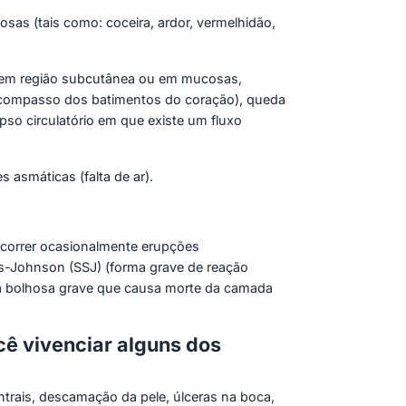
sas (tais como: coceira, ardor, vermelhidão,
o em região subcutânea ou em mucosas,
escompasso dos batimentos do coração), queda
so circulatório em que existe um fluxo
 asmáticas (falta de ar).
ocorrer ocasionalmente erupções
ns-Johnson (SSJ) (forma grave de reação
ça bolhosa grave que causa morte da camada
ê vivenciar alguns dos
trais, descamação da pele, úlceras na boca,