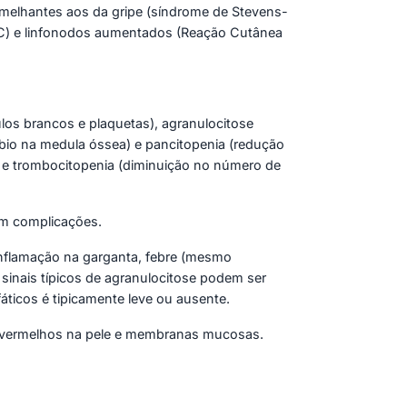
emelhantes aos da gripe (síndrome de Stevens-
8ºC) e linfonodos aumentados (Reação Cutânea
los brancos e plaquetas), agranulocitose
bio na medula óssea) e pancitopenia (redução
) e trombocitopenia (diminuição no número de
em complicações.
, inflamação na garganta, febre (mesmo
sinais típicos de agranulocitose podem ser
ticos é tipicamente leve ou ausente.
s vermelhos na pele e membranas mucosas.