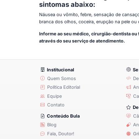
sintomas abaixo:
Náusea ou vômito, febre, sensação de cansaço, 
branca dos olhos, coceira, erupção na pele ou 
Informe ao seu médico, cirurgião-dentista o
através do seu serviço de atendimento.
Institucional
Se
Quem Somos
De
Política Editorial
Anu
Equipe
Ca
Contato
De
Câ
Conteúdo Bula
Blog
An
Fala, Doutor!
Gri