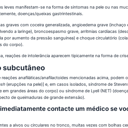
des leves manifestam-se na forma de sintomas na pele ou nas muco
entemente, doenças/queixas gastrintestinais.
mas graves com coceira generalizada, angioedema grave (inchaç
lvendo a laringe), broncoespasmo grave, arritmias cardíacas (d
 por aumento da pressão sanguínea) e choque circulatório (colap
s do corpo).
 reações de intolerância aparecem tipicamente na forma de crises
do subcutâneo
 reações anafiláticas/anafilactoides mencionadas acima, podem 
ash
(erupções na pele)] e, em casos isolados, síndrome de Steve
 e em grandes áreas do corpo) ou síndrome de Lyell (NET) (doen
specto de queimaduras de grande extensão).
 imediatamente contacte um médico se voc
s a alvos ou circulares no tronco, muitas vezes com bolhas cen