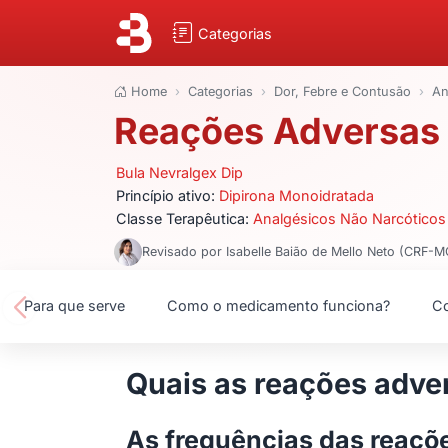
Categorias
Home
Categorias
Dor, Febre e Contusão
An
Reações Adversas 
Bula Nevralgex Dip
Princípio ativo:
Dipirona Monoidratada
Classe Terapêutica:
Analgésicos Não Narcóticos 
Revisado por Isabelle Baião de Mello Neto (CRF-
Para que serve
Como o medicamento funciona?
Co
Quais as reações adver
As frequências das reaçõe