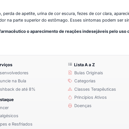
perda de apetite, urina de cor escura, fezes de cor clara, aparec
dor na parte superior do estômago. Esses sintomas podem ser sina
u farmacêutico o aparecimento de reações indesejáveis pelo u
rviços
Lista A a Z
senvolvedores
Bulas Originais
ncie na Bula
Categorias
shback de até 8%
Classes Terapêuticas
Princípios Ativos
staque
Doenças
ncer
algésicos
pes e Resfriados