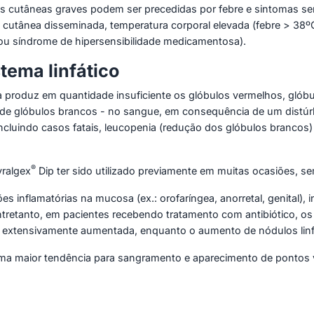
ções cutâneas graves podem ser precedidas por febre e sintomas s
ão cutânea disseminada, temperatura corporal elevada (febre > 3
 ou síndrome de hipersensibilidade medicamentosa).
tema linfático
produz em quantidade insuficiente os glóbulos vermelhos, glóbu
s de glóbulos brancos - no sangue, em consequência de um distúr
incluindo casos fatais, leucopenia (redução dos glóbulos brancos
®
ralgex
Dip ter sido utilizado previamente em muitas ocasiões, s
ões inflamatórias na mucosa (ex.: orofaríngea, anorretal, genital)
tretanto, em pacientes recebendo tratamento com antibiótico, os 
 é extensivamente aumentada, enquanto o aumento de nódulos linfá
 uma maior tendência para sangramento e aparecimento de ponto