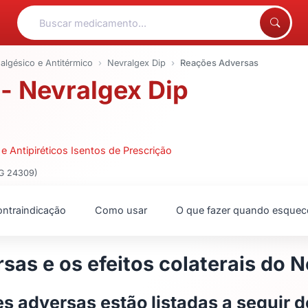
algésico e Antitérmico
Nevralgex Dip
Reações Adversas
- Nevralgex Dip
e Antipiréticos Isentos de Prescrição
MG 24309)
ntraindicação
Como usar
O que fazer quando esquec
sas e os efeitos colaterais do 
s adversas estão listadas a seguir 