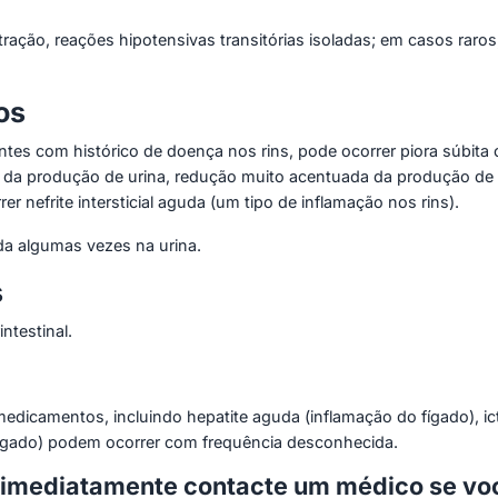
ação, reações hipotensivas transitórias isoladas; em casos raro
os
es com histórico de doença nos rins, pode ocorrer piora súbita o
 da produção de urina, redução muito acentuada da produção de
r nefrite intersticial aguda (um tipo de inflamação nos rins).
a algumas vezes na urina.
s
ntestinal.
edicamentos, incluindo hepatite aguda (inflamação do fígado), ict
ígado) podem ocorrer com frequência desconhecida.
 imediatamente contacte um médico se voc