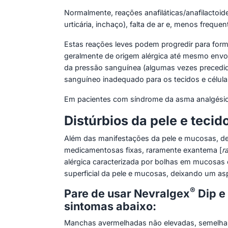
Normalmente, reações anafiláticas/anafilactoi
urticária, inchaço), falta de ar e, menos frequ
Estas reações leves podem progredir para for
geralmente de origem alérgica até mesmo envo
da pressão sanguínea (algumas vezes precedida
sanguíneo inadequado para os tecidos e célula
Em pacientes com síndrome da asma analgésica,
Distúrbios da pele e teci
Além das manifestações da pele e mucosas, de
medicamentosas fixas, raramente exantema [
r
alérgica caracterizada por bolhas em mucosas
superficial da pele e mucosas, deixando um a
®
Pare de usar Nevralgex
Dip e
sintomas abaixo:
Manchas avermelhadas não elevadas, semelhante