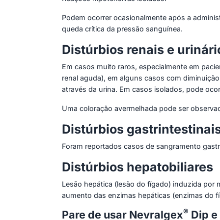
Podem ocorrer ocasionalmente após a administr
queda crítica da pressão sanguínea.
Distúrbios renais e urinári
Em casos muito raros, especialmente em pacient
renal aguda), em alguns casos com diminuição
através da urina. Em casos isolados, pode ocorre
Uma coloração avermelhada pode ser observad
Distúrbios gastrintestinai
Foram reportados casos de sangramento gastri
Distúrbios hepatobiliares
Lesão hepática (lesão do fígado) induzida por m
aumento das enzimas hepáticas (enzimas do f
®
Pare de usar Nevralgex
Dip e