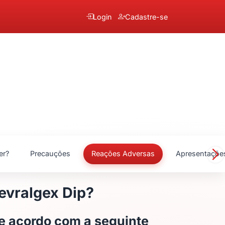
Login
Cadastre-se
er?
Precauções
Reações Adversas
Apresentaçõe
Nevralgex Dip?
de acordo com a seguinte