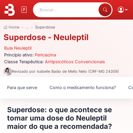
Buscar...
Home
…
Superdose
Superdose - Neuleptil
Bula Neuleptil
Princípio ativo:
Periciazina
Classe Terapêutica:
Antipsicóticos Convencionais
Revisado por Isabelle Baião de Mello Neto (CRF-MG 24309)
Para que serve
Como o medicamento funciona?
Co
Superdose: o que acontece se
tomar uma dose do Neuleptil
maior do que a recomendada?