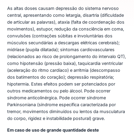
As altas doses causam depressão do sistema nervoso
central, apresentando como letargia, disartria (dificuldade
de articular as palavras), ataxia (falta de coordenação dos
movimentos), estupor, redução da consciência em coma,
convulsões (contrações súbitas e involuntárias dos
músculos secundárias a descargas elétricas cerebrais);
midríase (pupila dilatada); sintomas cardiovasculares
(relacionados ao risco de prolongamento do intervalo QT),
como hipotensão (pressão baixa), taquicardia ventricular
(aceleração do ritmo cardíaco) e arritmia (descompasso
dos batimentos do coração); depressão respiratória;
hipotermia. Estes efeitos podem ser potenciados por
outros medicamentos ou pelo álcool. Pode ocorrer
síndrome anticolinérgica. Pode ocorrer síndrome
Parkinsoniana (síndrome específica caracterizada por
tremor, movimentos diminuídos ou lentos da musculatura
do corpo, rigidez e instabilidade postural) grave.
Em caso de uso de grande quantidade deste