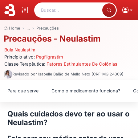
Buscar...
Home
…
Precauções
Precauções - Neulastim
Bula Neulastim
Princípio ativo:
Pegfilgrastim
Classe Terapêutica:
Fatores Estimulantes De Colônias
Revisado por Isabelle Baião de Mello Neto (CRF-MG 24309)
Para que serve
Como o medicamento funciona?
Co
Quais cuidados devo ter ao usar o
Neulastim?