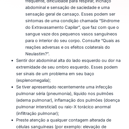
frequente, dificuldade para respirar, inchaço
abdominal e sensação de saciedade e uma
sensação geral de cansaço. Esses podem ser
sintomas de uma condição chamada “Síndrome
do Extravasamento Capilar”, que faz com que o
sangue vaze dos pequenos vasos sanguíneos
para o interior do seu corpo. Consulte “Quais as
reações adversas e os efeitos colaterais do
Neulastim?”.
Sentir dor abdominal alta do lado esquerdo ou dor na
extremidade de seu ombro esquerdo. Esses podem
ser sinais de um problema em seu baço
(esplenomegalia);
Se tiver apresentado recentemente uma infecção
pulmonar séria (pneumonia), líquido nos pulmões
(edema pulmonar), inflamação dos pulmões (doença
pulmonar intersticial) ou raio-X torácico anormal
(infiltração pulmonar);
Preste atenção a qualquer contagem alterada de
células sanguíneas (por exemplo: elevação de