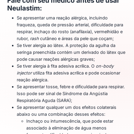
Fale com seu médico antes de usar
Neulastim:
Se apresentar uma reação alérgica, incluindo
fraqueza, queda de pressão arterial, dificuldade para
respirar, inchaço do rosto (anafilaxia), vermelhidão e
rubor,
rash
cutâneo e áreas da pele que coçam;
Se tiver alergia ao látex. A proteção da agulha da
seringa preenchida contém um derivado do látex que
pode causar reações alérgicas graves;
Se tiver alergia à fita adesiva acrílica. O
on-body
injector
utiliza fita adesiva acrílica e pode ocasionar
reação alérgica.
Se apresentar tosse, febre e dificuldade para respirar.
Isso pode ser sinal de Síndrome da Angústia
Respiratória Aguda (SARA);
Se apresentar qualquer um dos efeitos colaterais
abaixo ou uma combinação desses efeitos:
Inchaço ou intumescência, que pode estar
associado à eliminação de água menos