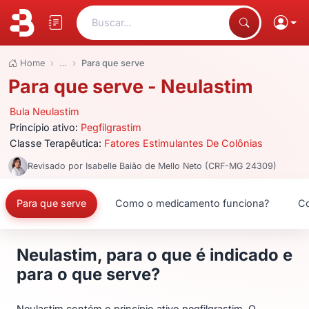
Buscar...
Home
…
Para que serve
Para que serve - Neulastim
Bula Neulastim
Princípio ativo:
Pegfilgrastim
Classe Terapêutica:
Fatores Estimulantes De Colônias
Revisado por Isabelle Baião de Mello Neto (CRF-MG 24309)
Para que serve
Como o medicamento funciona?
Co
Neulastim, para o que é indicado e
para o que serve?
Neulastim contém o princípio ativo pegfilgrastim. O