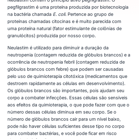
pegfilgrastim é uma proteína produzida por biotecnologia
na bactéria chamada
E. coli.
Pertence ao grupo de
proteínas chamadas citocinas e é muito parecida com
uma proteína natural (fator estimulante de colônias de
granulócitos) produzida por nosso corpo.
Neulastim é utilizado para diminuir a duração da
neutropenia (contagem reduzida de glóbulos brancos) e a
ocorrência de neutropenia febril (contagem reduzida de
glóbulos brancos com febre) que podem ser causadas
pelo uso de quimioterapia citotóxica (medicamentos que
destroem rapidamente as células em desenvolvimento).
Os glóbulos brancos são importantes, pois ajudam seu
corpo a combater infecções. Essas células são sensíveis
aos efeitos da quimioterapia, o que pode fazer com que o
número dessas células diminua em seu corpo. Se o
número de glóbulos brancos cair para um nível baixo,
pode não haver células suficientes desse tipo no corpo
para combater bactérias, e você pode ficar em risco