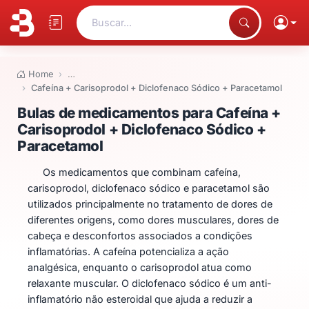
Buscar...
Home
…
Cafeína + Carisoprodol + Diclofenaco Sódico + Paracetamol
Bulas de medicamentos para Caf
Bulas de medicamentos para Cafeína +
Carisoprodol + Diclofenaco Sódico +
Paracetamol
Os medicamentos que combinam cafeína,
carisoprodol, diclofenaco sódico e paracetamol são
utilizados principalmente no tratamento de dores de
diferentes origens, como dores musculares, dores de
cabeça e desconfortos associados a condições
inflamatórias. A cafeína potencializa a ação
analgésica, enquanto o carisoprodol atua como
relaxante muscular. O diclofenaco sódico é um anti-
inflamatório não esteroidal que ajuda a reduzir a