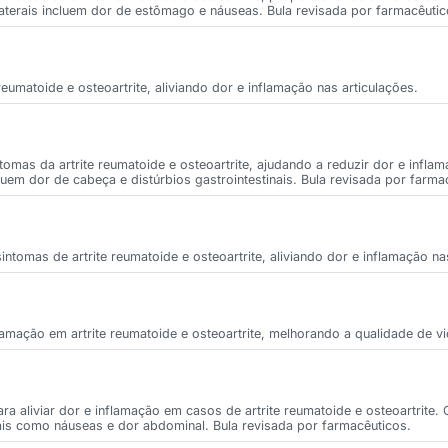
aterais incluem dor de estômago e náuseas. Bula revisada por farmacêutic
eumatoide e osteoartrite, aliviando dor e inflamação nas articulações.
tomas da artrite reumatoide e osteoartrite, ajudando a reduzir dor e infla
cluem dor de cabeça e distúrbios gastrointestinais. Bula revisada por farma
ntomas de artrite reumatoide e osteoartrite, aliviando dor e inflamação na
lamação em artrite reumatoide e osteoartrite, melhorando a qualidade de v
ra aliviar dor e inflamação em casos de artrite reumatoide e osteoartrite
erais como náuseas e dor abdominal. Bula revisada por farmacêuticos.