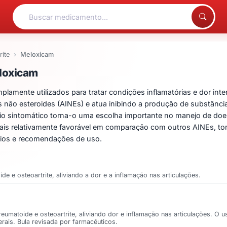
rite
Meloxicam
entos para Meloxicam
loxicam
nte utilizados para tratar condições inflamatórias e dor intensa
ios não esteroides (AINEs) e atua inibindo a produção de substân
ívio sintomático torna-o uma escolha importante no manejo de do
aterais relativamente favorável em comparação com outros AINEs,
cios e recomendações de uso.
oide e osteoartrite, aliviando a dor e a inflamação nas articulações.
e reumatoide e osteoartrite, aliviando dor e inflamação nas articulações. O
erais. Bula revisada por farmacêuticos.