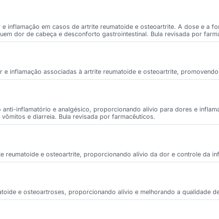
r e inflamação em casos de artrite reumatoide e osteoartrite. A dose e a
cluem dor de cabeça e desconforto gastrointestinal. Bula revisada por farm
r e inflamação associadas à artrite reumatoide e osteoartrite, promovendo
anti-inflamatório e analgésico, proporcionando alívio para dores e infl
m vômitos e diarreia. Bula revisada por farmacêuticos.
ite reumatoide e osteoartrite, proporcionando alívio da dor e controle da i
eumatoide e osteoartroses, proporcionando alívio e melhorando a qualidade d