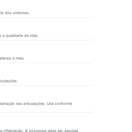
vio dos sintomas.
o a qualidade de vida.
terais e mais.
ticulações.
nflamação nas articulações. Use conforme
r e inflamação. A posologia deve ser seguida