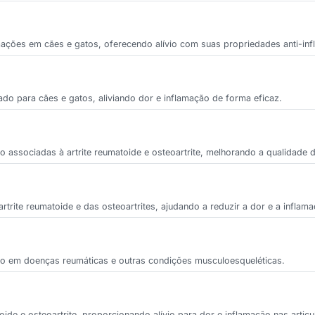
mações em cães e gatos, oferecendo alívio com suas propriedades anti-inf
cado para cães e gatos, aliviando dor e inflamação de forma eficaz.
ão associadas à artrite reumatoide e osteoartrite, melhorando a qualidade 
rtrite reumatoide e das osteoartrites, ajudando a reduzir a dor e a inflama
ação em doenças reumáticas e outras condições musculoesqueléticas.
oide e osteoartrite, proporcionando alívio para dor e inflamação nas artic