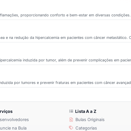
r inflamações, proporcionando conforto e bem-estar em diversas condições.
sea e na redução da hipercalcemia em pacientes com câncer metastático. 
hipercalcemia induzida por tumor, além de prevenir complicações em paci
a induzida por tumores e prevenir fraturas em pacientes com câncer avanç
rviços
Lista A a Z
senvolvedores
Bulas Originais
ncie na Bula
Categorias