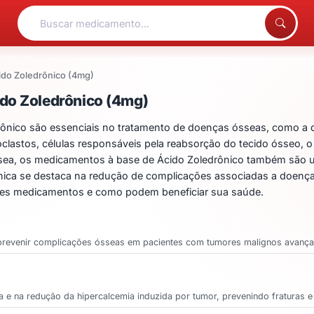
ido Zoledrônico (4mg)
entos para Ácido Zoledrô
do Zoledrônico (4mg)
ônico são essenciais no tratamento de doenças ósseas, como a 
eoclastos, células responsáveis pela reabsorção do tecido ósseo, 
óssea, os medicamentos à base de Ácido Zoledrônico também são u
línica se destaca na redução de complicações associadas a doenç
ses medicamentos e como podem beneficiar sua saúde.
e prevenir complicações ósseas em pacientes com tumores malignos avanç
 e na redução da hipercalcemia induzida por tumor, prevenindo fraturas e