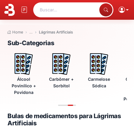
Buscar...
Home
…
Lágrimas Artificiais
Bulas de medicamentos para Lágr
Sub-Categorias
Álcool
Carbômer +
Carmelose
Car
Povinílico +
Sorbitol
Sódica
Só
Povidona
Gli
Poli
Bulas de medicamentos para Lágrimas
Artificiais