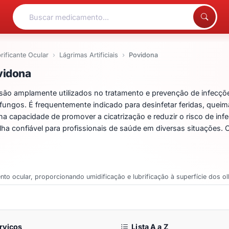
rificante Ocular
Lágrimas Artificiais
Povidona
entos para Povidona
vidona
 amplamente utilizados no tratamento e prevenção de infecções
 fungos. É frequentemente indicado para desinfetar feridas, queima
e na capacidade de promover a cicatrização e reduzir o risco de 
ha confiável para profissionais de saúde em diversas situações.
ento ocular, proporcionando umidificação e lubrificação à superfície dos ol
rviços
Lista A a Z