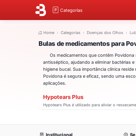
Categorias
Home
Categorias
Doenças dos Olhos
Lub
Bulas de medicam
Bulas de medicamentos para Po
Os medicamentos que contêm Povidona são
antisséptico, ajudando a eliminar bactérias e
higiene bucal. Sua importância clínica resid
Povidona é segura e eficaz, sendo uma escol
aplicações.
Hypotears Plus
Hypotears Plus é utilizado para aliviar o ressecam
Institucional
Se