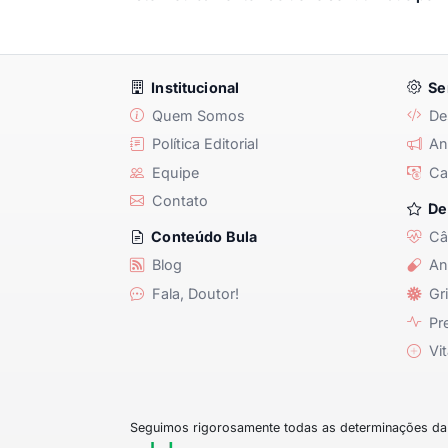
Institucional
Se
Quem Somos
De
Política Editorial
Anu
Equipe
Ca
Contato
De
Câ
Conteúdo Bula
Blog
An
Fala, Doutor!
Gri
Pre
Vit
Seguimos rigorosamente todas as determinações da