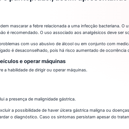
odem mascarar a febre relacionada a uma infecção bacteriana. O us
não é recomendado. O uso associado aos analgésicos deve ser sob
problemas com uso abusivo de álcool ou em conjunto com medic
ígado é desaconselhado, pois há risco aumentado de ocorrência 
veículos e operar máquinas
 a habilidade de dirigir ou operar máquinas.
ui a presença de malignidade gástrica.
excluir a possibilidade de haver úlcera gástrica maligna ou doenç
tardar o diagnóstico. Caso os sintomas persistam apesar do trat