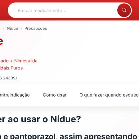
a
Nidue
Precauções
e
tado + Nimesulida
idais Puros
MG 24309)
ntraindicação
Como usar
O que fazer quando esquec
r ao usar o Nidue?
 e pantoprazol, assim apresentando 