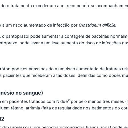
ando o tratamento exceder um ano, recomenda-se acompanhament
o a um risco aumentado de infecção por
Clostridium difficile
.
 o pantoprazol pode aumentar a contagem de bactérias normalmen
antoprazol pode levar a um leve aumento do risco de infecções ga
róton pode estar associado a um risco aumentado de fraturas rel
nos pacientes que receberam altas doses, definidas como doses múlt
nésio no sangue)
®
a em pacientes tratados com Nidue
por pelo menos três meses (n
m tétano, arritmia (falta de regularidade nos batimentos do cor
12
ido-supressora, por períodos prolongados (vários anos) pode lev