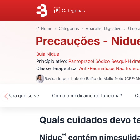
Categorias
Home
Categorias
Aparelho Digestivo
Úlcer
Precauções - Nidu
Bula Nidue
Princípio ativo:
Pantoprazol Sódico Sesqui-Hidra
Classe Terapêutica:
Anti-Reumáticos Não Estero
Revisado por Isabelle Baião de Mello Neto (CRF-
Para que serve
Como o medicamento funciona?
Co
Quais cuidados devo te
®
Nidue
contém nimesulida