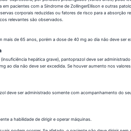
a em pacientes com a Síndrome de ZollingerEllison e outras patol
servas corporais reduzidas ou fatores de risco para a absorção r
icos relevantes são observados.
om mais de 65 anos, porém a dose de 40 mg ao dia não deve ser e
a
(insuficiência hepática grave), pantoprazol deve ser administ
g ao dia não deve ser excedida. Se houver aumento nos valores 
razol deve ser administrado somente com acompanhamento do seu
te a habilidade de dirigir e operar máquinas.
suais podem ocorrer. Se afetado, o paciente não deve dirigir nem