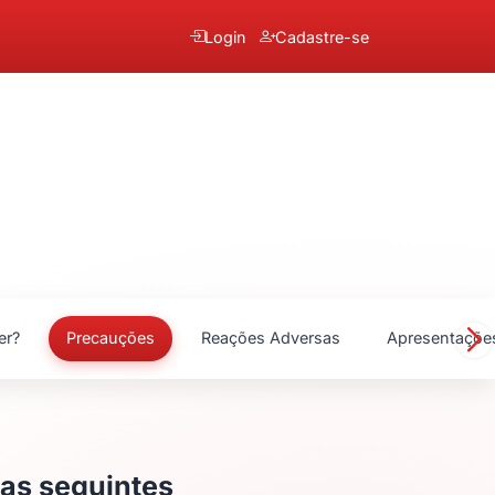
Login
Cadastre-se
er?
Precauções
Reações Adversas
Apresentaçõe
as seguintes