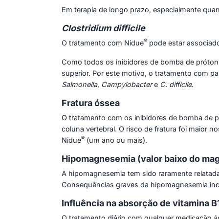
Em terapia de longo prazo, especialmente qu
Clostridium difficile
®
O tratamento com Nidue
pode estar associad
Como todos os inibidores de bomba de próton,
superior. Por este motivo, o tratamento com p
Salmonella
,
Campylobacter
e
C. difficile
.
Fratura óssea
O tratamento com os inibidores de bomba de p
coluna vertebral. O risco de fratura foi maior 
®
Nidue
(um ano ou mais).
Hipomagnesemia (valor baixo do mag
A hipomagnesemia tem sido raramente relatad
Consequências graves da hipomagnesemia inclue
Influência na absorção de vitamina B
O tratamento diário com qualquer medicação ác