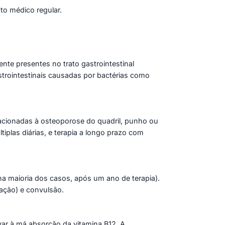
o médico regular.
te presentes no trato gastrointestinal
strointestinais causadas por bactérias como
acionadas à osteoporose do quadril, punho ou
iplas diárias, e terapia a longo prazo com
a maioria dos casos, após um ano de terapia).
ação) e convulsão.
ar à má absorção da vitamina B12. A