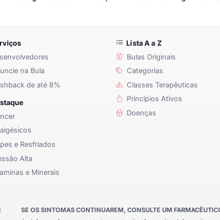
rviços
Lista A a Z
senvolvedores
Bulas Originais
ncie na Bula
Categorias
shback de até 8%
Classes Terapêuticas
Princípios Ativos
staque
Doenças
ncer
algésicos
pes e Resfriados
ssão Alta
aminas e Minerais
:
SE OS SINTOMAS CONTINUAREM, CONSULTE UM FARMACÊUTICO 