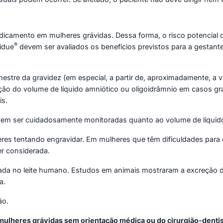
amento em mulheres grávidas. Dessa forma, o risco potencial 
®
idue
devem ser avaliados os benefícios previstos para a gestante
imestre da gravidez (em especial, a partir de, aproximadamente,
ução do volume de líquido amniótico ou oligoidrâmnio em casos gr
is.
evem ser cuidadosamente monitoradas quanto ao volume de líquid
s tentando engravidar. Em mulheres que têm dificuldades para e
er considerada.
tada no leite humano. Estudos em animais mostraram a excreção d
a.
ão.
mulheres grávidas sem orientação médica ou do cirurgião-dentis