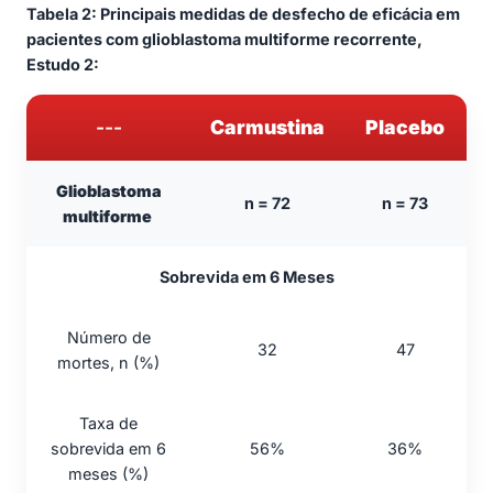
Tabela 2: Principais medidas de desfecho de eficácia em
pacientes com glioblastoma multiforme recorrente,
Estudo 2:
---
Carmustina
Placebo
Glioblastoma
n = 72
n = 73
multiforme
Sobrevida em 6 Meses
Número de
32
47
mortes, n (%)
Taxa de
sobrevida em 6
56%
36%
meses (%)