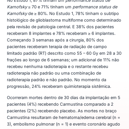
No Estudo 1, 87% tinham um
performance status de
Karnofsky
≥ 70 e 71% tinham um
performance status de
Karnofsky
de ≥ 80%. No Estudo 1, 78% tinham o subtipo
histológico de glioblastoma multiforme como determinado
pela revisão de patologia central. E 38% dos pacientes
receberam 8 implantes e 78% receberam ≥ 6 implantes.
Começando 3 semanas após a cirurgia, 80% dos
pacientes receberam terapia de radiação de campo
limitado padrão (RT) descrito como 55 – 60 Gy em 28 a 30
frações ao longo de 6 semanas; um adicional de 11% não
recebeu nenhuma radioterapia e o restante recebeu
radioterapia não padrão ou uma combinação de
radioterapia padrão e não padrão. No momento da
progressão, 24% receberam quimioterapia sistêmica.
Ocorreram mortes dentro de 30 dias da implantação em 5
pacientes (4%) recebendo Carmustina comparado a 2
pacientes (2%) recebendo placebo. As mortes no braço
Carmustina resultaram de hematoma/edema cerebral (n =
3), embolismo pulmonar (n = 1) e evento coronário agudo