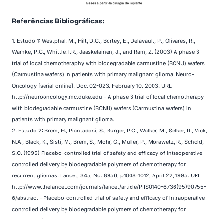
Referências Bibliográficas:
1. Estudo 1: Westphal, M., Hilt, D.C., Bortey, E., Delavault, P., Olivares, R.,
Warnke, P.C., Whittle, l.R., Jaaskelainen, J., and Ram, Z. (2003) A phase 3
trial of local chemotheraphy with biodegradable carmustine (BCNU) wafers
(Carmustina wafers) in patients with primary malignant glioma. Neuro-
Oncology [serial online], Doc. 02-023, February 10, 2003. URL
http://neurooncology.mc.duke.edu - A phase 3 trial of local chemotherapy
with biodegradable carmustine (BCNU) wafers (Carmustina wafers) in
patients with primary malignant glioma.
2. Estudo 2: Brem, H., Piantadosi, S., Burger, P.C., Walker, M., Selker, R., Vick,
N.A., Black, K., Sisti, M., Brem, S., Mohr, G., Muller, P., Morawetz, R., Schold,
S.C. (1995) Placebo-controlled trial of safety and efficacy of intraoperative
controlled delivery by biodegradable polymers of chemotherapy for
recurrent gliomas. Lancet; 345, No. 8956, p1008-1012, April 22, 1995. URL
http://www.thelancet.com/journals/lancet/article/PIIS0140-6736(95)90755-
6/abstract - Placebo-controlled trial of safety and efficacy of intraoperative
controlled delivery by biodegradable polymers of chemotherapy for