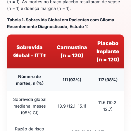
(n = 1). As mortes no braço placebo resultaram de sepse
(n = 1) e doença maligna (n = 1).
Tabela 1: Sobrevida Global em Pacientes com Glioma
Recentemente Diagnosticado, Estudo 1:
Placebo
Sobrevida
Carmustina
Implante
Global – ITT*
(n = 120)
(n = 120)
Número de
111 (93%)
117 (98%)
mortes, n (%)
Sobrevida global
11.6 (10.2,
mediana, meses
13.9 (12.1, 15.1)
12.7)
(95% CI)
Razão de risco