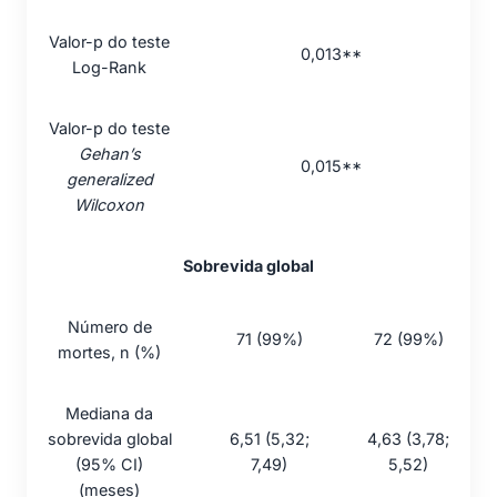
Valor-p do teste
0,013**
Log-Rank
Valor-p do teste
Gehan’s
0,015**
generalized
Wilcoxon
Sobrevida global
Número de
71 (99%)
72 (99%)
mortes, n (%)
Mediana da
sobrevida global
6,51 (5,32;
4,63 (3,78;
(95% CI)
7,49)
5,52)
(meses)