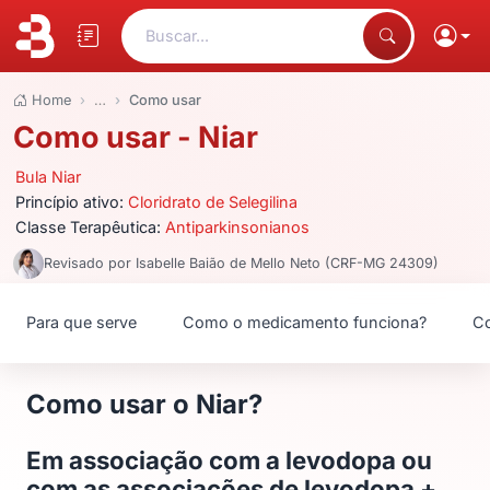
Buscar...
Home
…
Como usar
Como usar - Niar
Bula Niar
Princípio ativo:
Cloridrato de Selegilina
Classe Terapêutica:
Antiparkinsonianos
Revisado por Isabelle Baião de Mello Neto (CRF-MG 24309)
Para que serve
Como o medicamento funciona?
Co
Como usar o Niar?
Em associação com a levodopa ou
com as associações de levodopa +