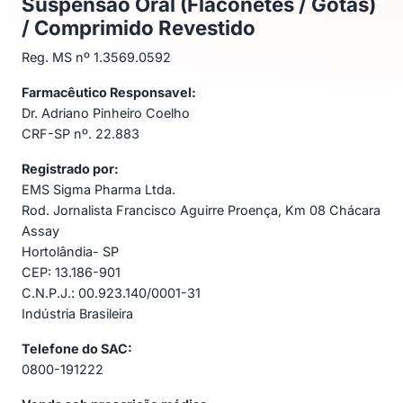
Suspensão Oral (Flaconetes / Gotas)
/ Comprimido Revestido
Reg. MS nº 1.3569.0592
Farmacêutico Responsavel:
Dr. Adriano Pinheiro Coelho
CRF-SP nº. 22.883
Registrado por:
EMS Sigma Pharma Ltda.
Rod. Jornalista Francisco Aguirre Proença, Km 08 Chácara
Assay
Hortolândia- SP
CEP: 13.186-901
C.N.P.J.: 00.923.140/0001-31
Indústria Brasileira
Telefone do SAC:
0800-191222