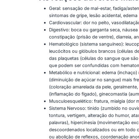
Geral: sensação de mal-estar, fadiga/asteni
sintomas de gripe, lesão acidental, edema 
Cardiovascular: dor no peito, vasodilataçã
Digestivo: boca ou garganta seca, náusea e
constipação (prisão de ventre), diarreia, 
Hematológico (sistema sanguíneo): leuco
leucócitos ou glóbulos brancos (células 
das plaquetas (células do sangue que sã
que podem ser confundidas com hematomas
Metabólico e nutricional: edema (inchaço
(diminuição de açúcar no sangue) mais fre
(coloração amarelada da pele, geralmente, 
(inflamação do fígado), ginecomastia (a
Musculoesquelético: fratura, mialgia (dor mu
Sistema Nervoso: tinido (zumbido no ouvid
tontura, vertigem, alteração do humor, ata
palavras), hipercinesia (movimentação exc
descoordenados localizados ou em todo co
ou abolição de reflexos, coordenação anor