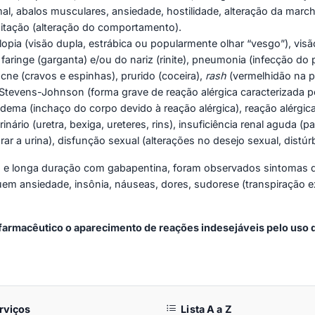
l, abalos musculares, ansiedade, hostilidade, alteração da marc
agitação (alteração do comportamento).
plopia (visão dupla, estrábica ou popularmente olhar “vesgo”), vis
faringe (garganta) e/ou do nariz (rinite), pneumonia (infecção do p
acne (cravos e espinhas), prurido (coceira),
rash
(vermelhidão na p
 Stevens-Johnson (forma grave de reação alérgica caracterizada
dema (inchaço do corpo devido à reação alérgica), reação alérgica 
rinário (uretra, bexiga, ureteres, rins), insuficiência renal aguda 
rar a urina), disfunção sexual (alterações no desejo sexual, distúr
 e longa duração com gabapentina, foram observados sintomas d
uem ansiedade, insônia, náuseas, dores, sudorese (transpiração e
u farmacêutico o aparecimento de reações indesejáveis pelo u
rviços
Lista A a Z