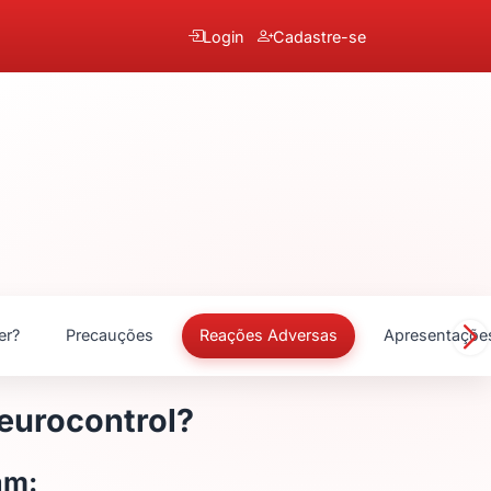
Login
Cadastre-se
er?
Precauções
Reações Adversas
Apresentaçõe
Neurocontrol?
am: