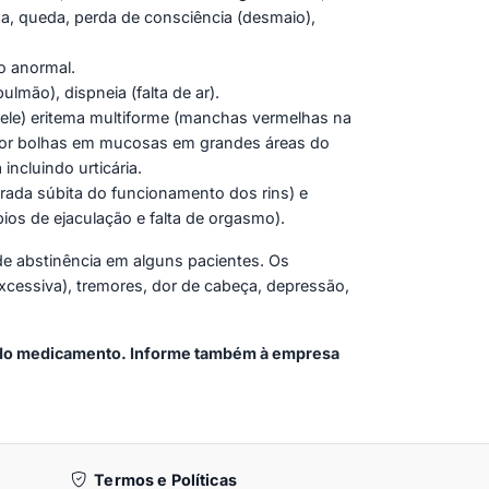
ha, queda, perda de consciência (desmaio),
ão anormal.
ulmão), dispneia (falta de ar).
ele) eritema multiforme (manchas vermelhas na
 por bolhas em mucosas em grandes áreas do
incluindo urticária.
(parada súbita do funcionamento dos rins) e
bios de ejaculação e falta de orgasmo).
e abstinência em alguns pacientes. Os
xcessiva), tremores, dor de cabeça, depressão,
so do medicamento. Informe também à empresa
Termos e Políticas