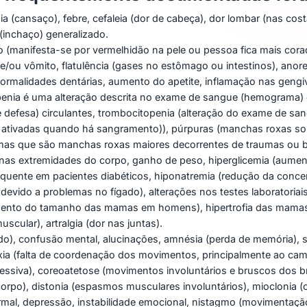
a (cansaço), febre, cefaleia (dor de cabeça), dor lombar (nas costa
(inchaço) generalizado.
o (manifesta-se por vermelhidão na pele ou pessoa fica mais corad
/ou vômito, flatulência (gases no estômago ou intestinos), anorexi
anormalidades dentárias, aumento do apetite, inflamação nas gengiv
penia é uma alteração descrita no exame de sangue (hemograma)
de defesa) circulantes, trombocitopenia (alteração do exame de 
o ativadas quando há sangramento)), púrpuras (manchas roxas s
 que são manchas roxas maiores decorrentes de traumas ou bat
) nas extremidades do corpo, ganho de peso, hiperglicemia (aume
quente em pacientes diabéticos, hiponatremia (redução da concen
devido a problemas no fígado), alterações nos testes laboratoria
umento do tamanho das mamas em homens), hipertrofia das mama
scular), artralgia (dor nas juntas).
o), confusão mental, alucinações, amnésia (perda de memória), s
xia (falta de coordenação dos movimentos, principalmente ao camin
essiva), coreoatetose (movimentos involuntários e bruscos dos b
rpo), distonia (espasmos musculares involuntários), mioclonia 
mal, depressão, instabilidade emocional, nistagmo (movimentação 