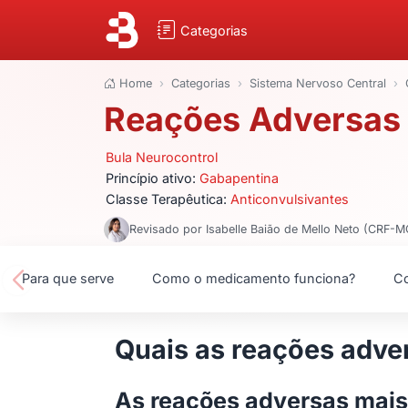
Categorias
Home
Categorias
Sistema Nervoso Central
Reações Adversas 
Bula Neurocontrol
Princípio ativo:
Gabapentina
Classe Terapêutica:
Anticonvulsivantes
Revisado por Isabelle Baião de Mello Neto (CRF-
Para que serve
Como o medicamento funciona?
Co
Quais as reações adver
As reações adversas mai