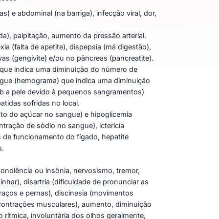
s) e abdominal (na barriga), infecção viral, dor,
a), palpitação, aumento da pressão arterial.
a (falta de apetite), dispepsia (má digestão),
as (gengivite) e/ou no pâncreas (pancreatite).
 que indica uma diminuição do número de
sangue (hemograma) que indica uma diminuição
ob a pele devido à pequenos sangramentos)
idas sofridas no local.
nto do açúcar no sangue) e hipoglicemia
tração de sódio no sangue), icterícia
is de funcionamento do fígado, hepatite
s.
onolência ou insônia, nervosismo, tremor,
har), disartria (dificuldade de pronunciar as
raços e pernas), discinesia (movimentos
(contrações musculares), aumento, diminuição
rítmica, involuntária dos olhos geralmente,