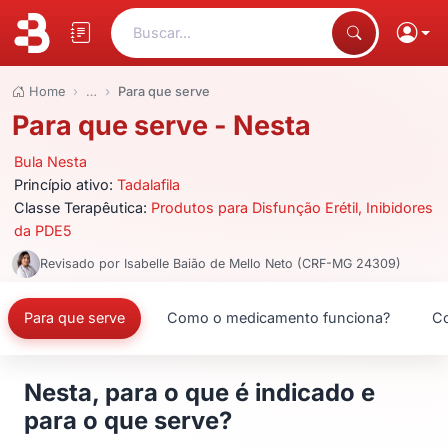
Buscar...
Home
…
Para que serve
Para que serve - Nesta
Bula Nesta
Princípio ativo:
Tadalafila
Classe Terapêutica:
Produtos para Disfunção Erétil, Inibidores
da PDE5
Revisado por Isabelle Baião de Mello Neto (CRF-MG 24309)
Para que serve
Como o medicamento funciona?
Co
Nesta, para o que é indicado e
para o que serve?