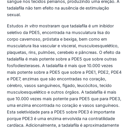
sangue nos tecidos penianos, produzindo uma ereção. A
tadalafila não tem efeito na ausência de estimulação
sexual.
Estudos
in vitro
mostraram que tadalafila é um inibidor
seletivo da PDE5, encontrada na musculatura lisa do
corpo cavernoso, próstata e bexiga, bem como em
musculatura lisa vascular e visceral, musculoesquelético,
plaquetas, rins, pulmões, cerebelo e pâncreas. O efeito da
tadalafila é mais potente sobre a PDE5 que sobre outras
fosfodiesterases. A tadalafila é mais que 10.000 vezes
mais potente sobre a PDE5 que sobre a PDE1, PDE2, PDE4
e PDE7, enzimas que são encontradas no coração,
cérebro, vasos sanguíneos, fígado, leucócitos, tecido
musculoesquelético e outros órgãos. A tadalafila é mais
que 10.000 vezes mais potente para PDE5 que para PDE3,
uma enzima encontrada no coração e vasos sanguíneos.
Esta seletividade para a PDE5 sobre PDE3 é importante
porque PDE3 é uma enzima envolvida na contratilidade
cardíaca. Adicionalmente, a tadalafila é aproximadamente