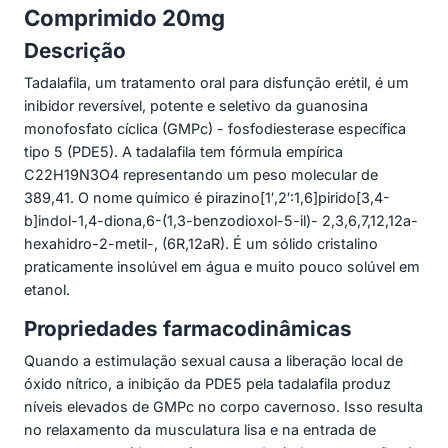
Comprimido 20mg
Descrição
Tadalafila, um tratamento oral para disfunção erétil, é um
inibidor reversível, potente e seletivo da guanosina
monofosfato cíclica (GMPc) - fosfodiesterase específica
tipo 5 (PDE5). A tadalafila tem fórmula empírica
C22H19N3O4 representando um peso molecular de
389,41. O nome químico é pirazino[1′,2′:1,6]pirido[3,4-
b]indol-1,4-diona,6-(1,3-benzodioxol-5-il)- 2,3,6,7,12,12a-
hexahidro-2-metil-, (6R,12aR). É um sólido cristalino
praticamente insolúvel em água e muito pouco solúvel em
etanol.
Propriedades farmacodinâmicas
Quando a estimulação sexual causa a liberação local de
óxido nítrico, a inibição da PDE5 pela tadalafila produz
níveis elevados de GMPc no corpo cavernoso. Isso resulta
no relaxamento da musculatura lisa e na entrada de