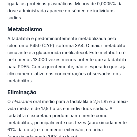
ligada às proteínas plasmáticas. Menos de 0,0005% da
dose administrada aparece no sêmen de indivíduos
sadios.
Metabolismo
A tadalafila é predominantemente metabolizada pelo
citocromo P450 (CYP) isoforma 3A4. O maior metabólito
circulante é a glucuronida metilcatecol. Este metabólito é
pelo menos 13.000 vezes menos potente que a tadalafila
para PDE5. Consequentemente, não é esperado que seja
clinicamente ativo nas concentrações observadas dos
metabólitos.
Eliminação
O
clearance
oral médio para a tadalafila é 2,5 L/h e a meia-
vida média é de 17,5 horas em indivíduos sadios. A
tadalafila é excretada predominantemente como
metabólitos, principalmente nas fezes (aproximadamente
61% da dose) e, em menor extensão, na urina
(aproximadamente 36% da dose).