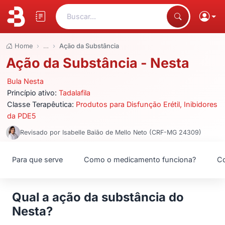
Buscar...
Home
…
Ação da Substância
Ação da Substância - Nesta
Bula Nesta
Princípio ativo:
Tadalafila
Classe Terapêutica:
Produtos para Disfunção Erétil, Inibidores
da PDE5
Revisado por Isabelle Baião de Mello Neto (CRF-MG 24309)
Para que serve
Como o medicamento funciona?
Co
Qual a ação da substância do
Nesta?