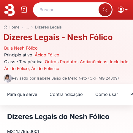
Buscar...
Home
…
Dizeres Legais
Dizeres Legais - Nesh Fólico
Bula Nesh Fólico
Princípio ativo:
Ácido Fólico
Classe Terapêutica:
Outros Produtos Antianêmicos, Incluindo
Ácido Fólico, Ácido Folínico
Revisado por Isabelle Baião de Mello Neto (CRF-MG 24309)
Para que serve
Contraindicação
Como usar
P
Dizeres Legais do Nesh Fólico
MS: 1.1795.0001