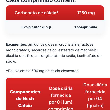
Cada comprimido contém:
Carbonato de cálcio*
1250 mg
Excipientes q.s.p.
1 comprimido
Excipientes:
amido, celulose microcristalina, lactose
monoidratada, sacarose, talco, estearato de magnésio,
dióxido de silício, amidoglicolato de sódio, laurilsulfato de
sódio.
*Equivalente a 500 mg de cálcio elementar.
Dose diária
Dose diária
Componentes
fornecida
fornecida
do Nesh
por 04
por 01 (um)
Cálcio
(quatro)
comprimido