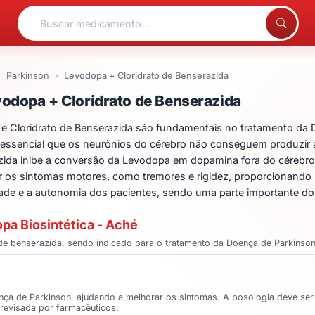
Parkinson
Levodopa + Cloridrato de Benserazida
ntos para Levodopa + Cl
odopa + Cloridrato de Benserazida
Cloridrato de Benserazida são fundamentais no tratamento da 
 essencial que os neurônios do cérebro não conseguem produzi
zida inibe a conversão da Levodopa em dopamina fora do cérebro, 
 os sintomas motores, como tremores e rigidez, proporcionando u
idade e a autonomia dos pacientes, sendo uma parte importante do
pa Biosintética - Aché
e benserazida, sendo indicado para o tratamento da Doença de Parkinson
a de Parkinson, ajudando a melhorar os sintomas. A posologia deve ser 
a revisada por farmacêuticos.