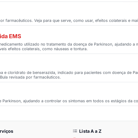
r farmacêuticos. Veja para que serve, como usar, efeitos colaterais e mai
zida EMS
dicamento utilizado no tratamento da doença de Parkinson, ajudando a m
eis efeitos colaterais, como náuseas e tontura.
 e cloridrato de benserazida, indicado para pacientes com doença de Pa
. Bula revisada por farmacêuticos.
e Parkinson, ajudando a controlar os sintomas em todos os estágios da c
rviços
Lista A a Z