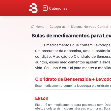
Categorias
Home
Categorias
Sistema Nervoso Central
Bulas de medicame
Bulas de medicamentos para Lev
Os medicamentos que contêm Levodopa e 
um precursor da dopamina, uma substância
condição. A adição do Cloridrato de Bensera
Juntos, esses medicamentos ajudam a aliviar
vida. Seu uso é crucial para manter a mobil
Cloridrato de Benserazida + Levodo
Este medicamento combina levodopa e cloridrato d
Ekson
Ekson é um medicamento para pacientes com Doenç
efeitos colaterais incluem náuseas e tonturas. Bul