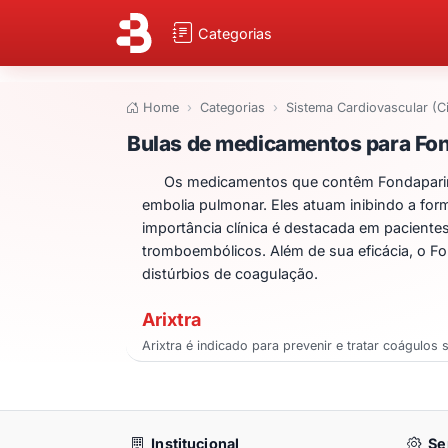
Categorias
Home
Categorias
Sistema Cardiovascular (C
Bulas de medicam
Bulas de medicamentos para Fo
Os medicamentos que contêm Fondaparinu
embolia pulmonar. Eles atuam inibindo a fo
importância clínica é destacada em pacient
tromboembólicos. Além de sua eficácia, o F
distúrbios de coagulação.
Arixtra
Arixtra é indicado para prevenir e tratar coágul
Institucional
Se