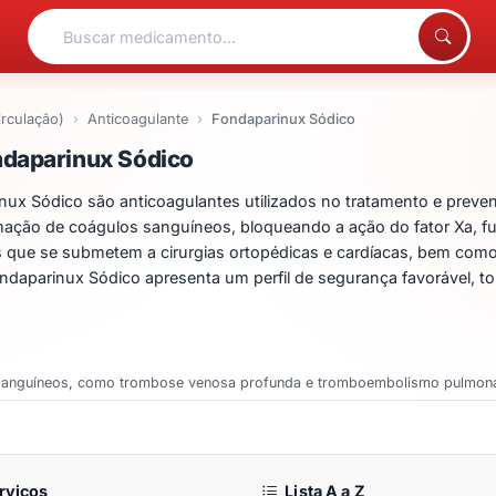
irculação)
Anticoagulante
Fondaparinux Sódico
entos para Fondaparinux
ndaparinux Sódico
x Sódico são anticoagulantes utilizados no tratamento e preve
rmação de coágulos sanguíneos, bloqueando a ação do fator Xa, 
es que se submetem a cirurgias ortopédicas e cardíacas, bem com
ondaparinux Sódico apresenta um perfil de segurança favorável, 
os sanguíneos, como trombose venosa profunda e tromboembolismo pulmona
rviços
Lista A a Z