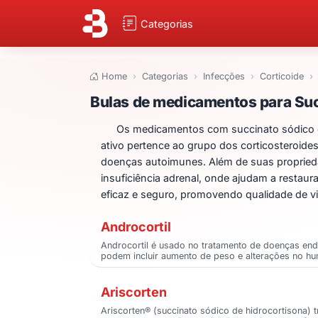
Categorias
Home
Categorias
Infecções
Corticoide
Bulas de medicame
Bulas de medicamentos para Suc
Os medicamentos com succinato sódico de 
ativo pertence ao grupo dos corticosteroide
doenças autoimunes. Além de suas proprieda
insuficiência adrenal, onde ajudam a resta
eficaz e seguro, promovendo qualidade de v
Androcortil
Androcortil é usado no tratamento de doenças end
podem incluir aumento de peso e alterações no hu
Ariscorten
Ariscorten® (succinato sódico de hidrocortisona) 