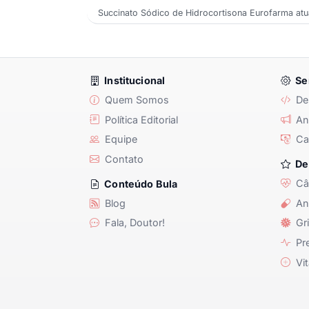
Succinato Sódico de Hidrocortisona Eurofarma atua
Institucional
Se
Quem Somos
De
Política Editorial
Anu
Equipe
Ca
Contato
De
Câ
Conteúdo Bula
Blog
An
Fala, Doutor!
Gri
Pre
Vit