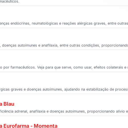
rmacêuticos.
doenças endócrinas, reumatológicas e reações alérgicas graves, entre outra
al, doenças autoimunes e anafilaxia, entre outras condições, proporcionando
 por farmacêuticos. Veja para que serve, como usar, efeitos colaterais e 
lérgicas graves e doenças autoimunes, ajudando na estabilização de proces
a Blau
ficiência adrenal, anafilaxia e doenças autoimunes, proporcionando alívio 
na Eurofarma - Momenta