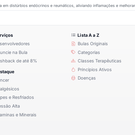
 em distúrbios endócrinos e reumáticos, aliviando inflamações e melhora
rviços
Lista A a Z
senvolvedores
Bulas Originais
ncie na Bula
Categorias
shback de até 8%
Classes Terapêuticas
Princípios Ativos
staque
Doenças
ncer
algésicos
pes e Resfriados
ssão Alta
aminas e Minerais