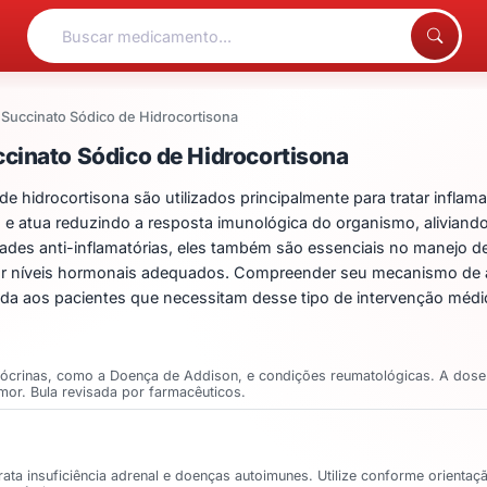
Succinato Sódico de Hidrocortisona
ntos para Succinato Sód
cinato Sódico de Hidrocortisona
hidrocortisona são utilizados principalmente para tratar inflamaç
s e atua reduzindo a resposta imunológica do organismo, alivian
des anti-inflamatórias, eles também são essenciais no manejo 
urar níveis hormonais adequados. Compreender seu mecanismo de a
ida aos pacientes que necessitam desse tipo de intervenção médi
ócrinas, como a Doença de Addison, e condições reumatológicas. A dose v
mor. Bula revisada por farmacêuticos.
trata insuficiência adrenal e doenças autoimunes. Utilize conforme orient