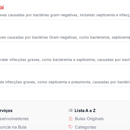
bi
aves causadas por bactérias gram-negativas, incluindo septicemia e infecç
aves causadas por bactérias Gram-negativas, como bacteremia, septicemia 
tratar infecções graves, como bacteremia e septicemia, causadas por bact
o de infecções graves, como septicemia e pneumonia, causadas por bactér
rviços
Lista A a Z
senvolvedores
Bulas Originais
ncie na Bula
Categorias