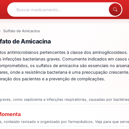
Sulfato de Amicacina
ntos para Sulfato de Am
fato de Amicacina
s antimicrobianos pertencentes à classe dos aminoglicosídeos. E
as infecções bacterianas graves. Comumente indicados em casos de 
omprometidos, os sulfatos de amicacina são essenciais no arsenal 
lares, onde a resistência bacteriana é uma preocupação crescen
eração dos pacientes e a prevenção de complicações.
 graves, como septicemia e infecções respiratórias, causadas por bactéria
 Momenta
 conteúdo revisado e organizado por farmacêuticos. Veja para que serve, 