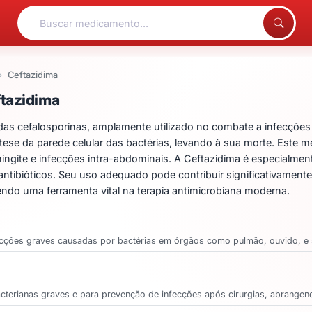
Ceftazidima
entos para Ceftazidima
tazidima
 das cefalosporinas, amplamente utilizado no combate a infecções 
ese da parede celular das bactérias, levando à sua morte. Este m
meningite e infecções intra-abdominais. A Ceftazidima é especialme
antibióticos. Seu uso adequado pode contribuir significativament
ndo uma ferramenta vital na terapia antimicrobiana moderna.
infecções graves causadas por bactérias em órgãos como pulmão, ouvido, e s
acterianas graves e para prevenção de infecções após cirurgias, abrangen