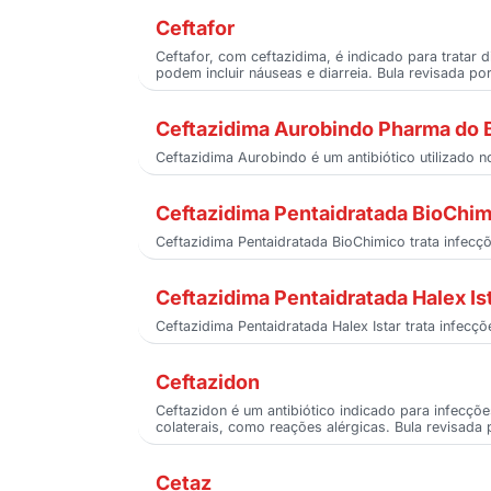
Ceftafor
Ceftafor, com ceftazidima, é indicado para tratar
podem incluir náuseas e diarreia. Bula revisada po
Ceftazidima Aurobindo Pharma do B
Ceftazidima Aurobindo é um antibiótico utilizado 
Ceftazidima Pentaidratada BioChi
Ceftazidima Pentaidratada BioChimico trata infecç
Ceftazidima Pentaidratada Halex Is
Ceftazidima Pentaidratada Halex Istar trata infecçõ
Ceftazidon
Ceftazidon é um antibiótico indicado para infecçõe
colaterais, como reações alérgicas. Bula revisada 
Cetaz