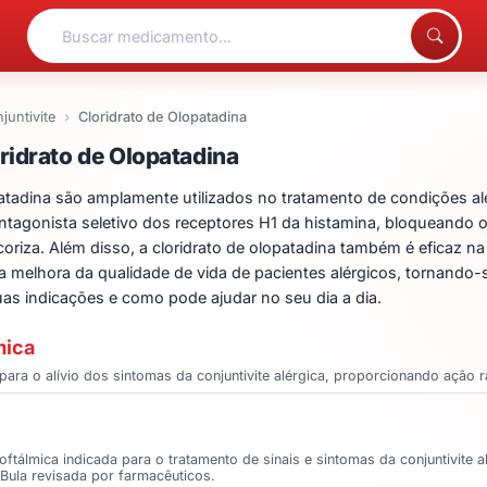
juntivite
Cloridrato de Olopatadina
ntos para Cloridrato de 
ridrato de Olopatadina
adina são amplamente utilizados no tratamento de condições alérg
antagonista seletivo dos receptores H1 da histamina, bloqueando 
coriza. Além disso, a cloridrato de olopatadina também é eficaz 
na melhora da qualidade de vida de pacientes alérgicos, tornando
as indicações e como pode ajudar no seu dia a dia.
mica
ara o alívio dos sintomas da conjuntivite alérgica, proporcionando ação r
ftálmica indicada para o tratamento de sinais e sintomas da conjuntivite 
. Bula revisada por farmacêuticos.