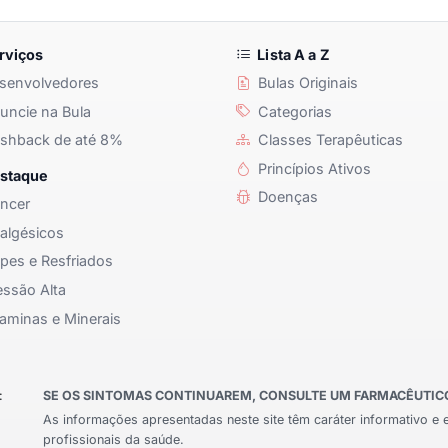
rviços
Lista A a Z
senvolvedores
Bulas Originais
ncie na Bula
Categorias
shback de até 8%
Classes Terapêuticas
Princípios Ativos
staque
Doenças
ncer
algésicos
pes e Resfriados
ssão Alta
aminas e Minerais
:
SE OS SINTOMAS CONTINUAREM, CONSULTE UM FARMACÊUTICO 
As informações apresentadas neste site têm caráter informativo e 
profissionais da saúde.