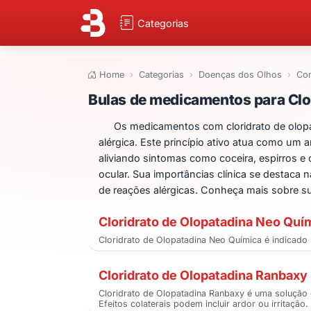
Categorias
Home
Categorias
Doenças dos Olhos
Con
Bulas de medicame
Bulas de medicamentos para Clo
Os medicamentos com cloridrato de olopat
alérgica. Este princípio ativo atua como um 
aliviando sintomas como coceira, espirros e 
ocular. Sua importâncias clínica se destaca 
de reações alérgicas. Conheça mais sobre su
Cloridrato de Olopatadina Neo Quí
Cloridrato de Olopatadina Neo Química é indicado p
Cloridrato de Olopatadina Ranbaxy
Cloridrato de Olopatadina Ranbaxy é uma solução o
Efeitos colaterais podem incluir ardor ou irritação