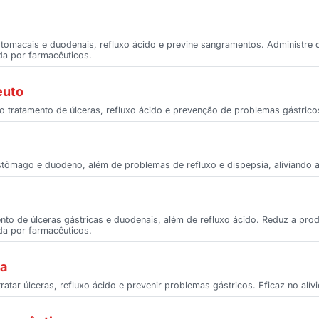
estomacais e duodenais, refluxo ácido e previne sangramentos. Administre 
ada por farmacêuticos.
euto
o no tratamento de úlceras, refluxo ácido e prevenção de problemas gástrico
 estômago e duodeno, além de problemas de refluxo e dispepsia, aliviando 
ento de úlceras gástricas e duodenais, além de refluxo ácido. Reduz a pro
ada por farmacêuticos.
ca
ratar úlceras, refluxo ácido e prevenir problemas gástricos. Eficaz no alív