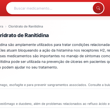
ra
Cloridrato de Ranitidina
ntos para Cloridrato de R
idrato de Ranitidina
idina são amplamente utilizados para tratar condições relaciona
. Eles atuam bloqueando a ação da histamina nos receptores H2, r
ses medicamentos são importantes no manejo de sintomas como a
nitidina pode ser utilizada na prevenção de úlceras em pacientes
 podem ajudar no seu tratamento.
ômago, esofagite e para prevenir sangramentos associados. Consulte a bul
o estômago e duodeno, além de problemas relacionados ao refluxo ácido e 