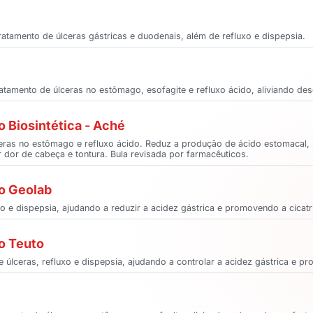
tratamento de úlceras gástricas e duodenais, além de refluxo e dispepsia.
ratamento de úlceras no estômago, esofagite e refluxo ácido, aliviando de
o Biosintética - Aché
úlceras no estômago e refluxo ácido. Reduz a produção de ácido estomacal
r dor de cabeça e tontura. Bula revisada por farmacêuticos.
do Geolab
uxo e dispepsia, ajudando a reduzir a acidez gástrica e promovendo a cicat
o Teuto
de úlceras, refluxo e dispepsia, ajudando a controlar a acidez gástrica e 