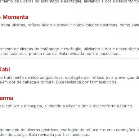
tamento de úlceras no estômago e esofagite, aliviando a dor e desconforto
a - Momenta
 tratar úlceras, refluxo ácido e prevenir complicações gástricas, como sa
ratamento de úlceras do estômago e esofagite, aliviando a dor e desconfo
eitos colaterais podem ocorrer. Bula revisada por farmacêuticos.
Kabi
o no tratamento de úlceras gástricas, esofagite por refluxo e na prevenção 
cluem dor de cabeça e tontura. Bula revisada por farmacêuticos.
harma
s, refluxo e dispepsia, ajudando a aliviar a dor e desconforto gástrico.
o tratamento de úlceras gástricas, esofagite de refluxo e outras condições
dor de cabeça. Bula revisada por farmacêuticos.