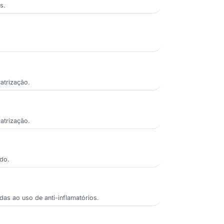
s.
atrização.
atrização.
ido.
as ao uso de anti-inflamatórios.