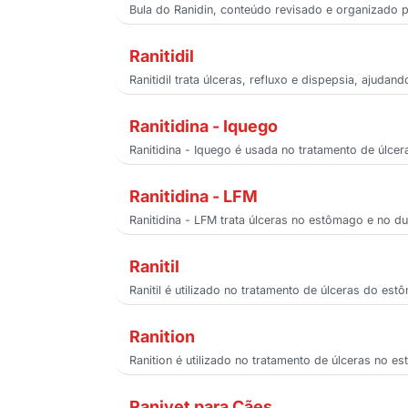
Bula do Ranidin, conteúdo revisado e organizado po
Ranitidil
Ranitidil trata úlceras, refluxo e dispepsia, ajudan
Ranitidina - Iquego
Ranitidina - Iquego é usada no tratamento de úlce
Ranitidina - LFM
Ranitidina - LFM trata úlceras no estômago e no d
Ranitil
Ranitil é utilizado no tratamento de úlceras do es
Ranition
Ranition é utilizado no tratamento de úlceras no 
Ranivet para Cães