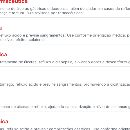
armacêutica
ratamento de úlceras gástricas e duodenais, além de ajudar em casos de ref
abeça e tontura. Bula revisada por farmacêuticos.
a
, refluxo ácido e previne sangramentos. Use conforme orientação médica, 
ssíveis efeitos colaterais.
ica
ratamento de úlceras, refluxo e dispepsia, aliviando dores e desconforto g
 estômago, refluxo ácido e previne sangramentos, promovendo a cicatrização
amento de úlceras e refluxo, ajudando na cicatrização e alívio de sintomas 
mica
ceras, refluxo ácido e prevenir complicações gástricas. Use conforme orien