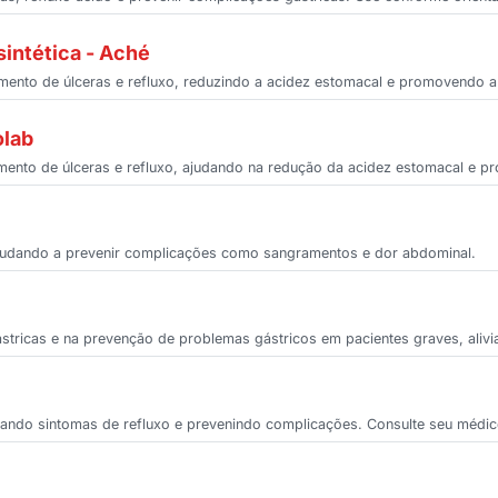
sintética - Aché
tamento de úlceras e refluxo, reduzindo a acidez estomacal e promovendo a 
olab
atamento de úlceras e refluxo, ajudando na redução da acidez estomacal e p
 ajudando a prevenir complicações como sangramentos e dor abdominal.
gástricas e na prevenção de problemas gástricos em pacientes graves, aliv
iando sintomas de refluxo e prevenindo complicações. Consulte seu médi