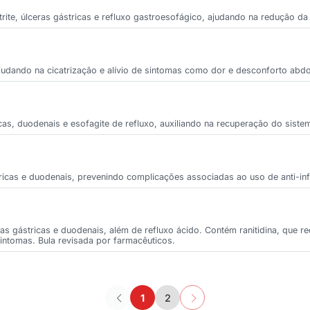
trite, úlceras gástricas e refluxo gastroesofágico, ajudando na redução da
ajudando na cicatrização e alívio de sintomas como dor e desconforto abdo
icas, duodenais e esofagite de refluxo, auxiliando na recuperação do siste
stricas e duodenais, prevenindo complicações associadas ao uso de anti-inf
as gástricas e duodenais, além de refluxo ácido. Contém ranitidina, que r
sintomas. Bula revisada por farmacêuticos.
1
2