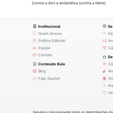
(contra a dor) e antipirética (contra a febre).
Institucional
Se
Quem Somos
De
Política Editorial
Anu
Equipe
Ca
Contato
De
Câ
Conteúdo Bula
Blog
An
Fala, Doutor!
Gri
Pre
Vit
Seguimos rigorosamente todas as determinações da