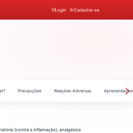
Login
Cadastre-se
er?
Precauções
Reações Adversas
Apresentaçõe
tória (contra a inflamação), analgésica