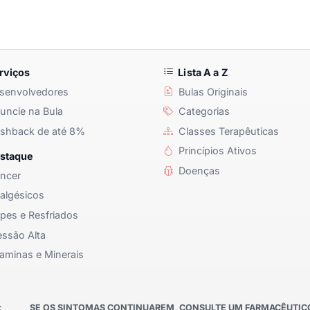
rviços
Lista A a Z
senvolvedores
Bulas Originais
ncie na Bula
Categorias
shback de até 8%
Classes Terapêuticas
Princípios Ativos
staque
Doenças
ncer
algésicos
pes e Resfriados
ssão Alta
aminas e Minerais
:
SE OS SINTOMAS CONTINUAREM, CONSULTE UM FARMACÊUTICO 