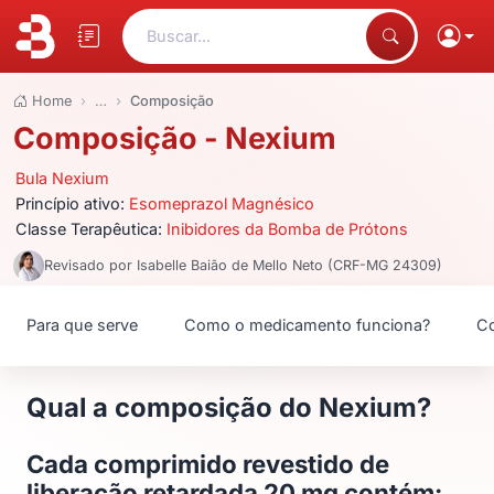
Buscar...
Home
…
Composição
Composição - Nexium
Bula Nexium
Princípio ativo:
Esomeprazol Magnésico
Classe Terapêutica:
Inibidores da Bomba de Prótons
Revisado por Isabelle Baião de Mello Neto (CRF-MG 24309)
Para que serve
Como o medicamento funciona?
Co
Qual a composição do Nexium?
Cada comprimido revestido de
liberação retardada 20 mg contém: