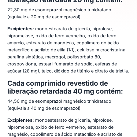
22,30 mg de esomeprazol magnésico trihidratado
(equivale a 20 mg de esomeprazol).
Excipientes:
monoestearato de glicerila, hiprolose,
hipromelose, óxido de ferro vermelho, óxido de ferro
amarelo, estearato de magnésio, copolímero do ácido
metacrílico e acrilato de etila (1:1), celulose microcristalina,
parafina sintética, macrogol, polissorbato 80,
crospovidona, estearil fumarato de sódio, esferas de
açúcar (28 mg), talco, dióxido de titânio e citrato de trietila.
Cada comprimido revestido de
liberação retardada 40 mg contém:
44,50 mg de esomeprazol magnésico trihidratado
(equivale a 40 mg de esomeprazol).
Excipientes:
monoestearato de glicerila, hiprolose,
hipromelose, óxido de ferro vermelho, estearato de
magnésio, copolímero de ácido metacrílico e acrilato de