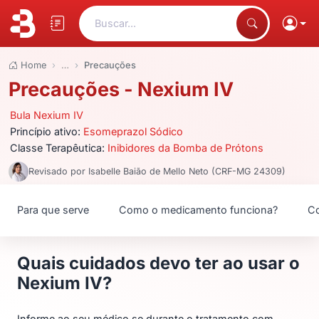
Buscar...
Home
…
Precauções
Precauções - Nexium IV
Bula Nexium IV
Princípio ativo:
Esomeprazol Sódico
Classe Terapêutica:
Inibidores da Bomba de Prótons
Revisado por Isabelle Baião de Mello Neto (CRF-MG 24309)
Para que serve
Como o medicamento funciona?
Co
Quais cuidados devo ter ao usar o
Nexium IV?
Informe ao seu médico se durante o tratamento com