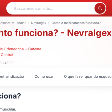
laxante Muscular
Nevralgex
Como o medicamento funciona?
o funciona? - Nevralgex
de Orfenadrina + Cafeína
 Central
MG 24309)
ntraindicação
Como usar
O que fazer quando esquec
ciona?
 muscular.