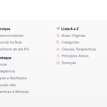
rviços
Lista A a Z
senvolvedores
Bulas Originais
ncie na Bula
Categorias
shback de até 8%
Classes Terapêuticas
Princípios Ativos
staque
Doenças
ncer
algésicos
pes e Resfriados
ssão Alta
aminas e Minerais