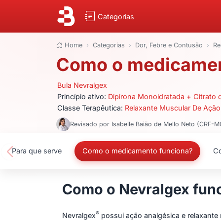
Categorias
Home
Categorias
Dor, Febre e Contusão
Re
Como o medicament
Bula Nevralgex
Princípio ativo:
Dipirona Monoidratada + Citrato 
Classe Terapêutica:
Relaxante Muscular De Ação
Revisado por Isabelle Baião de Mello Neto (CRF-
Para que serve
Como o medicamento funciona?
Co
Como o Nevralgex fun
®
Nevralgex
possui ação analgésica e relaxante