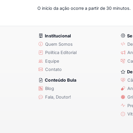
O início da ação ocorre a partir de 30 minutos.
Institucional
Se
Quem Somos
De
Política Editorial
Anu
Equipe
Ca
Contato
De
Câ
Conteúdo Bula
Blog
An
Fala, Doutor!
Gri
Pre
Vit