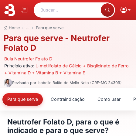
Buscar...
Home
…
Para que serve
Para que serve - Neutrofer
Folato D
Bula Neutrofer Folato D
Princípio ativo:
L-metilfolato de Cálcio + Bisglicinato de Ferro
+ Vitamina D + Vitamina B + Vitamina E
Revisado por Isabelle Baião de Mello Neto (CRF-MG 24309)
Para que serve
Contraindicação
Como usar
P
Neutrofer Folato D, para o que é
indicado e para o que serve?