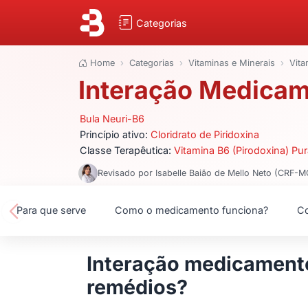
Categorias
Home
Categorias
Vitaminas e Minerais
Vita
Interação Medicam
Bula Neuri-B6
Princípio ativo:
Cloridrato de Piridoxina
Classe Terapêutica:
Vitamina B6 (Pirodoxina) Pu
Revisado por Isabelle Baião de Mello Neto (CRF-
Para que serve
Como o medicamento funciona?
Co
Interação medicamento
remédios?