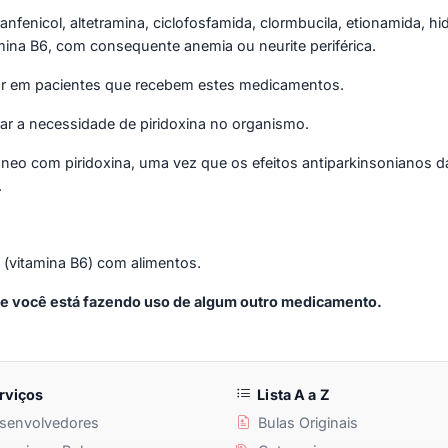
fenicol, altetramina, ciclofosfamida, clormbucila, etionamida, hi
mina B6, com consequente anemia ou neurite periférica.
r em pacientes que recebem estes medicamentos.
ar a necessidade de piridoxina no organismo.
eo com piridoxina, uma vez que os efeitos antiparkinsonianos d
.
a (vitamina B6) com alimentos.
 se você está fazendo uso de algum outro medicamento.
rviços
Lista A a Z
senvolvedores
Bulas Originais