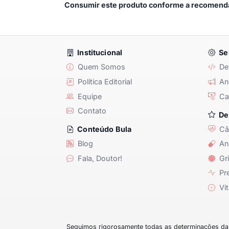
Consumir este produto conforme a recomenda
Institucional
Se
Quem Somos
De
Política Editorial
Anu
Equipe
Ca
Contato
De
Câ
Conteúdo Bula
Blog
An
Fala, Doutor!
Gri
Pre
Vit
Seguimos rigorosamente todas as determinações da