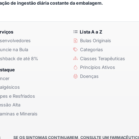
ção de ingestão diária costante da embalagem.
rviços
Lista A a Z
senvolvedores
Bulas Originais
ncie na Bula
Categorias
shback de até 8%
Classes Terapêuticas
Princípios Ativos
staque
Doenças
ncer
algésicos
pes e Resfriados
ssão Alta
aminas e Minerais
:
SE OS SINTOMAS CONTINUAREM, CONSULTE UM FARMACÊUTICO 