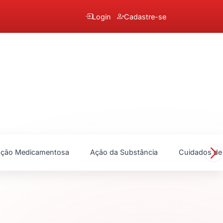
Login
Cadastre-se
ração Medicamentosa
Ação da Substância
Cuidados d