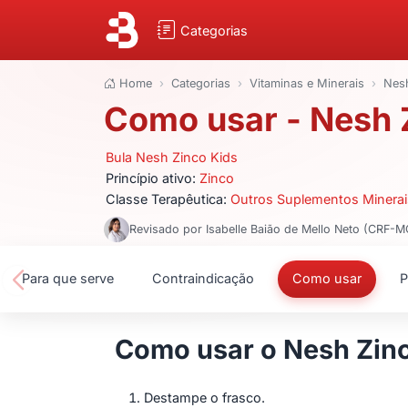
Categorias
Home
Categorias
Vitaminas e Minerais
Nesh
Como usar - Nesh 
Bula Nesh Zinco Kids
Princípio ativo:
Zinco
Classe Terapêutica:
Outros Suplementos Minerai
Revisado por Isabelle Baião de Mello Neto (CRF-
Para que serve
Contraindicação
Como usar
P
Como usar o Nesh Zin
Destampe o frasco.