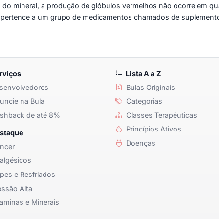
e do mineral, a produção de glóbulos vermelhos não ocorre em qu
o pertence a um grupo de medicamentos chamados de suplementos
rviços
Lista A a Z
senvolvedores
Bulas Originais
ncie na Bula
Categorias
shback de até 8%
Classes Terapêuticas
Princípios Ativos
staque
Doenças
ncer
algésicos
pes e Resfriados
ssão Alta
aminas e Minerais