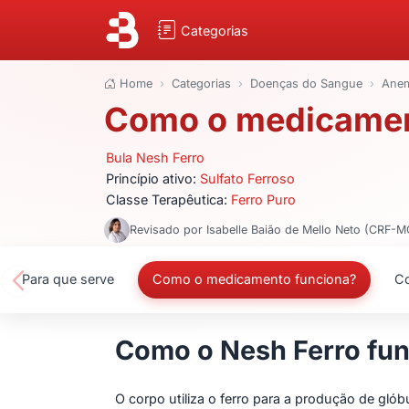
Categorias
Home
Categorias
Doenças do Sangue
Anem
Como o medicament
Bula Nesh Ferro
Princípio ativo:
Sulfato Ferroso
Classe Terapêutica:
Ferro Puro
Revisado por Isabelle Baião de Mello Neto (CRF-
Para que serve
Como o medicamento funciona?
Co
Como o Nesh Ferro fu
O corpo utiliza o ferro para a produção de g