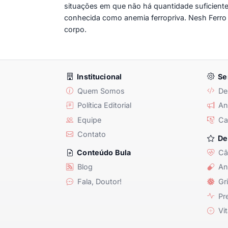
situações em que não há quantidade suficient
conhecida como anemia ferropriva. Nesh Ferr
corpo.
Institucional
Se
Quem Somos
De
Política Editorial
Anu
Equipe
Ca
Contato
De
Câ
Conteúdo Bula
Blog
An
Fala, Doutor!
Gri
Pre
Vit