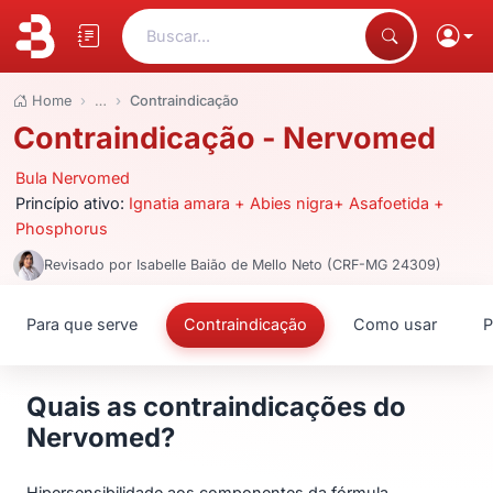
Buscar...
Home
…
Contraindicação
Contraindicação - Nervomed
Bula Nervomed
Princípio ativo:
Ignatia amara + Abies nigra+ Asafoetida +
Phosphorus
Revisado por Isabelle Baião de Mello Neto (CRF-MG 24309)
Para que serve
Contraindicação
Como usar
P
Quais as contraindicações do
Nervomed?
Hipersensibilidade aos componentes da fórmula.