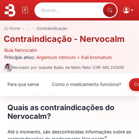
Buscar...
Home
…
Contraindicação
Contraindicação - Nervocalm
Bula Nervocalm
Princípio ativo:
Argentum nitricum + Kali bromatum
Revisado por Isabelle Baião de Mello Neto (CRF-MG 24309)
Para que serve
Como o medicamento funciona?
Co
Quais as contraindicações do
Nervocalm?
Até o momento, são desconhecidas informações sobre as
®
contraindicações do medicamento Nervocalm
.