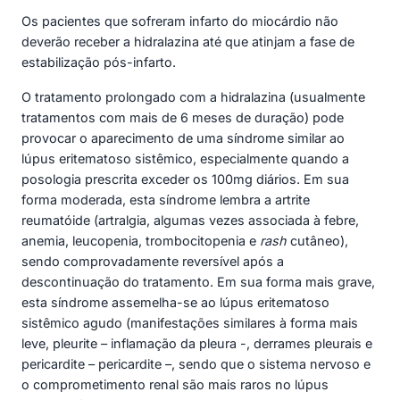
Os pacientes que sofreram infarto do miocárdio não
deverão receber a hidralazina até que atinjam a fase de
estabilização pós-infarto.
O tratamento prolongado com a hidralazina (usualmente
tratamentos com mais de 6 meses de duração) pode
provocar o aparecimento de uma síndrome similar ao
lúpus eritematoso sistêmico, especialmente quando a
posologia prescrita exceder os 100mg diários. Em sua
forma moderada, esta síndrome lembra a artrite
reumatóide (artralgia, algumas vezes associada à febre,
anemia, leucopenia, trombocitopenia e
rash
cutâneo),
sendo comprovadamente reversível após a
descontinuação do tratamento. Em sua forma mais grave,
esta síndrome assemelha-se ao lúpus eritematoso
sistêmico agudo (manifestações similares à forma mais
leve, pleurite – inflamação da pleura -, derrames pleurais e
pericardite – pericardite –, sendo que o sistema nervoso e
o comprometimento renal são mais raros no lúpus