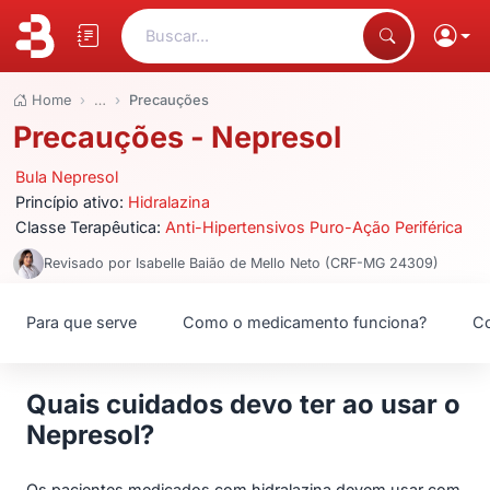
Buscar...
Home
…
Precauções
Precauções - Nepresol
Bula Nepresol
Princípio ativo:
Hidralazina
Classe Terapêutica:
Anti-Hipertensivos Puro-Ação Periférica
Revisado por Isabelle Baião de Mello Neto (CRF-MG 24309)
Para que serve
Como o medicamento funciona?
Co
Quais cuidados devo ter ao usar o
Nepresol?
Os pacientes medicados com hidralazina devem usar com