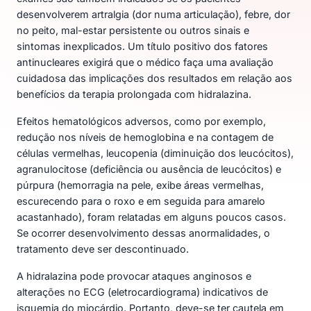
desenvolverem artralgia (dor numa articulação), febre, dor
no peito, mal-estar persistente ou outros sinais e
sintomas inexplicados. Um título positivo dos fatores
antinucleares exigirá que o médico faça uma avaliação
cuidadosa das implicações dos resultados em relação aos
benefícios da terapia prolongada com hidralazina.
Efeitos hematológicos adversos, como por exemplo,
redução nos níveis de hemoglobina e na contagem de
células vermelhas, leucopenia (diminuição dos leucócitos),
agranulocitose (deficiência ou ausência de leucócitos) e
púrpura (hemorragia na pele, exibe áreas vermelhas,
escurecendo para o roxo e em seguida para amarelo
acastanhado), foram relatadas em alguns poucos casos.
Se ocorrer desenvolvimento dessas anormalidades, o
tratamento deve ser descontinuado.
A hidralazina pode provocar ataques anginosos e
alterações no ECG (eletrocardiograma) indicativos de
isquemia do miocárdio. Portanto, deve-se ter cautela em