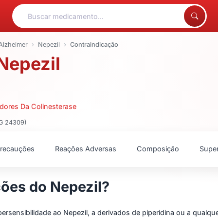
Alzheimer
Nepezil
Contraindicação
Nepezil
idores Da Colinesterase
MG 24309)
recauções
Reações Adversas
Composição
Supe
ções do Nepezil?
ipersensibilidade ao Nepezil, a derivados de piperidina ou a qual