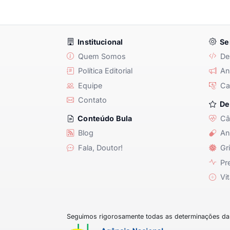
Institucional
Se
Quem Somos
De
Política Editorial
Anu
Equipe
Ca
Contato
De
Câ
Conteúdo Bula
Blog
An
Fala, Doutor!
Gri
Pre
Vit
Seguimos rigorosamente todas as determinações da