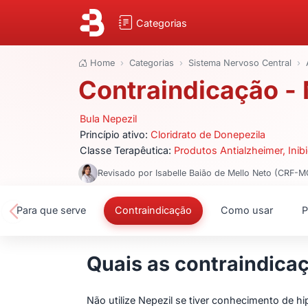
Categorias
Home
Categorias
Sistema Nervoso Central
Contraindicação - 
Bula Nepezil
Princípio ativo:
Cloridrato de Donepezila
Classe Terapêutica:
Produtos Antialzheimer, Inib
Revisado por Isabelle Baião de Mello Neto (CRF-
Para que serve
Contraindicação
Como usar
P
Quais as contraindica
Não utilize Nepezil se tiver conhecimento de h