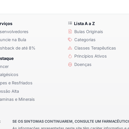
rviços
Lista A a Z
senvolvedores
Bulas Originais
ncie na Bula
Categorias
shback de até 8%
Classes Terapêuticas
Princípios Ativos
staque
Doenças
ncer
algésicos
pes e Resfriados
ssão Alta
aminas e Minerais
:
SE OS SINTOMAS CONTINUAREM, CONSULTE UM FARMACÊUTICO 
As informações apresentadas neste site têm caráter informativo e 