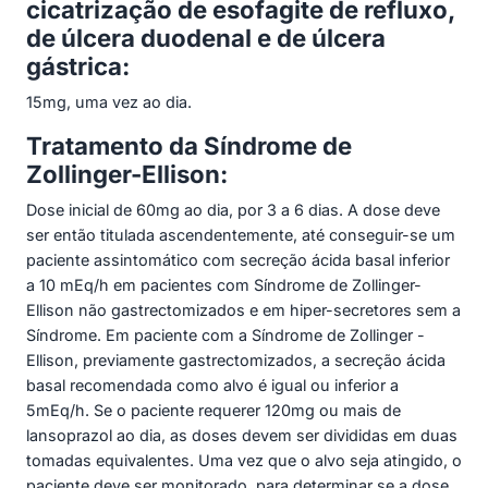
cicatrização de esofagite de refluxo,
de úlcera duodenal e de úlcera
gástrica:
15mg, uma vez ao dia.
Tratamento da Síndrome de
Zollinger-Ellison:
Dose inicial de 60mg ao dia, por 3 a 6 dias. A dose deve
ser então titulada ascendentemente, até conseguir-se um
paciente assintomático com secreção ácida basal inferior
a 10 mEq/h em pacientes com Síndrome de Zollinger-
Ellison não gastrectomizados e em hiper-secretores sem a
Síndrome. Em paciente com a Síndrome de Zollinger -
Ellison, previamente gastrectomizados, a secreção ácida
basal recomendada como alvo é igual ou inferior a
5mEq/h. Se o paciente requerer 120mg ou mais de
lansoprazol ao dia, as doses devem ser divididas em duas
tomadas equivalentes. Uma vez que o alvo seja atingido, o
paciente deve ser monitorado, para determinar se a dose