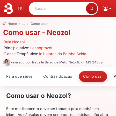
Buscar...
Home
…
Como usar
Como usar - Neozol
Bula Neozol
Princípio ativo:
Lansoprazol
Classe Terapêutica:
Inibidores da Bomba Ácida
Revisado por Isabelle Baião de Mello Neto (CRF-MG 24309)
Para que serve
Contraindicação
Como usar
P
Como usar o Neozol?
Este medicamento deve ser tomado pela manhã, em
jejum. As cápsulas devem ser engolidas inteiras; não abra