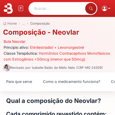
Buscar...
Home
…
Composição
Composição - Neovlar
Bula Neovlar
Princípio ativo:
Etinilestradiol + Levonorgestrel
Classe Terapêutica:
Hormônios Contraceptivos Monofásicos
com Estrogênios <50mcg (menor que 50mcg)
Revisado por Isabelle Baião de Mello Neto (CRF-MG 24309)
Para que serve
Como o medicamento funciona?
Co
Qual a composição do Neovlar?
Cada comprimido revestido contém: