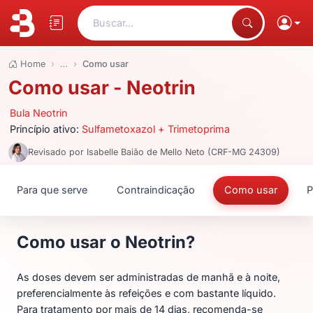
Buscar...
Home
…
Como usar
Como usar - Neotrin
Bula Neotrin
Princípio ativo:
Sulfametoxazol + Trimetoprima
Revisado por Isabelle Baião de Mello Neto (CRF-MG 24309)
Para que serve
Contraindicação
Como usar
P
Como usar o Neotrin?
As doses devem ser administradas de manhã e à noite,
preferencialmente às refeições e com bastante líquido.
Para tratamento por mais de 14 dias, recomenda-se